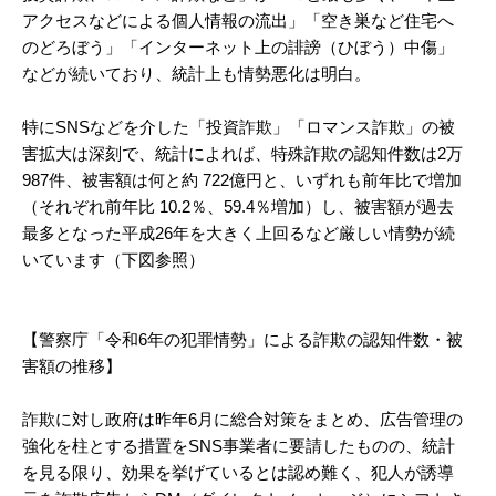
アクセスなどによる個人情報の流出」「空き巣など住宅へ
のどろぼう」「インターネット上の誹謗（ひぼう）中傷」
などが続いており、統計上も情勢悪化は明白。
特にSNSなどを介した「投資詐欺」「ロマンス詐欺」の被
害拡大は深刻で、統計によれば、特殊詐欺の認知件数は2万
987件、被害額は何と約 722億円と、いずれも前年比で増加
（それぞれ前年比 10.2％、59.4％増加）し、被害額が過去
最多となった平成26年を大きく上回るなど厳しい情勢が続
いています（下図参照）
【警察庁「令和6年の犯罪情勢」による詐欺の認知件数・被
害額の推移】
詐欺に対し政府は昨年6月に総合対策をまとめ、広告管理の
強化を柱とする措置をSNS事業者に要請したものの、統計
を見る限り、効果を挙げているとは認め難く、犯人が誘導