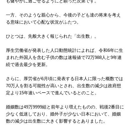
も健やかに過ごせるようにと願った次第です。
一方、そのような親心から、今後の子ども達の将来を考え
る意味において心配な状況がふたつ。
ひとつは、先般大きく報じられた「出生数」。
厚生労働省が発表した人口動態統計によれば、令和6年に生
まれた外国人を含む子供の数は速報値で72万988人と9年連
続で過去最少を更新。
さらに、厚労省が6月頃に発表する日本人に限った概数では
70万人を割る可能性が高いとされ、出生数の減少は政府想
定より15年速いペースで進んでいるとのこと。
婚姻数は49万9999組と前年より増えたものの、戦後2番目に
少なく低迷しており、婚外子が少ない日本において、婚姻
数の減少は出生数に大きく影響するとありました。