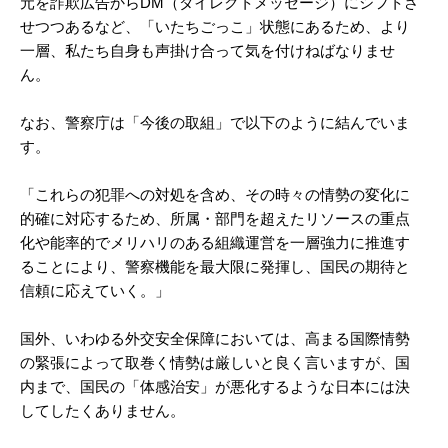
元を詐欺広告からDM（ダイレクトメッセージ）にシフトさ
せつつあるなど、「いたちごっこ」状態にあるため、より
一層、私たち自身も声掛け合って気を付けねばなりませ
ん。
なお、警察庁は「今後の取組」で以下のように結んでいま
す。
「これらの犯罪への対処を含め、その時々の情勢の変化に
的確に対応するため、所属・部門を超えたリソースの重点
化や能率的でメリハリのある組織運営を一層強力に推進す
ることにより、警察機能を最大限に発揮し、国民の期待と
信頼に応えていく。」
国外、いわゆる外交安全保障においては、高まる国際情勢
の緊張によって取巻く情勢は厳しいと良く言いますが、国
内まで、国民の「体感治安」が悪化するような日本には決
してしたくありません。