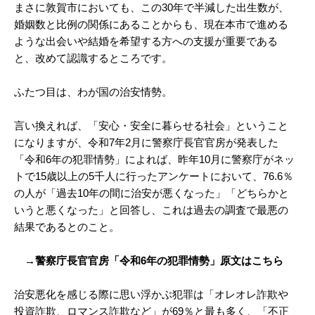
まさに敦賀市においても、この30年で半減した出生数が、
婚姻数と比例の関係にあることからも、現在本市で進める
ような出会いや結婚を希望する方への支援が重要である
と、改めて認識するところです。
ふたつ目は、わが国の治安情勢。
言い換えれば、「安心・安全に暮らせる社会」ということ
になりますが、令和7年2月に警察庁長官官房が発表した
「令和6年の犯罪情勢」によれば、昨年10月に警察庁がネッ
トで15歳以上の5千人に行ったアンケートにおいて、76.6％
の人が「過去10年の間に治安が悪くなった」「どちらかと
いうと悪くなった」と回答し、これは過去の調査で最悪の
結果であるとのこと。
→警察庁長官官房「令和6年の犯罪情勢」原文はこちら
治安悪化を感じる際に思い浮かぶ犯罪は「オレオレ詐欺や
投資詐欺、ロマンス詐欺など」が69％と最も多く、「不正