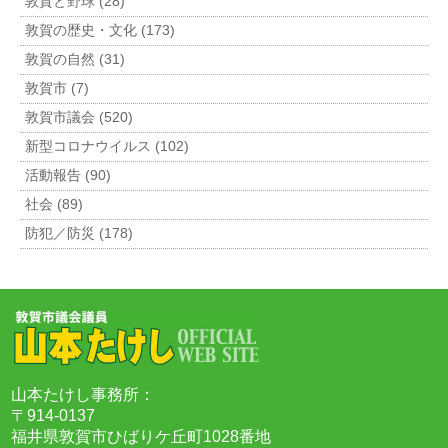
敦賀と野球 (28)
敦賀の歴史・文化 (173)
敦賀の自然 (31)
敦賀市 (7)
敦賀市議会 (520)
新型コロナウイルス (102)
活動報告 (90)
社会 (89)
防犯／防災 (178)
山本たけし事務所：
〒914-0137
福井県敦賀市ひばりケ丘町1028番地