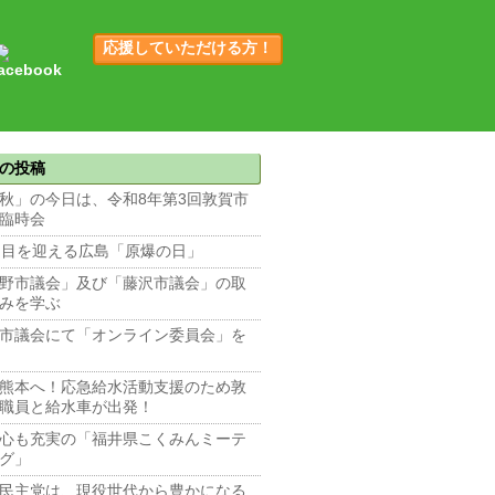
応援していただける方！
の投稿
秋」の今日は、令和8年第3回敦賀市
臨時会
回目を迎える広島「原爆の日」
野市議会」及び「藤沢市議会」の取
みを学ぶ
市議会にて「オンライン委員会」を
熊本へ！応急給水活動支援のため敦
職員と給水車が出発！
心も充実の「福井県こくみんミーテ
グ」
民主党は、現役世代から豊かになる