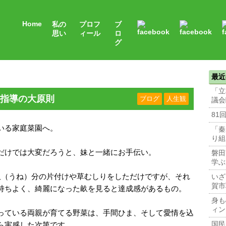
Home
私の
プロフ
ブ
思い
ィール
ロ
グ
最近
「立
指導の大原則
ブログ
人生観
議会
81
いる家庭菜園へ。
「秦
り組
だけでは大変だろうと、妹と一緒にお手伝い。
磐田
学ぶ
畝（うね）分の片付けや草むしりをしただけですが、それ
いざ
賀市
持ちよく、綺麗になった畝を見ると達成感があるもの。
身も
ィン
っている両親が育てる野菜は、手間ひま、そして愛情を込
ら実感した次第です。
国民