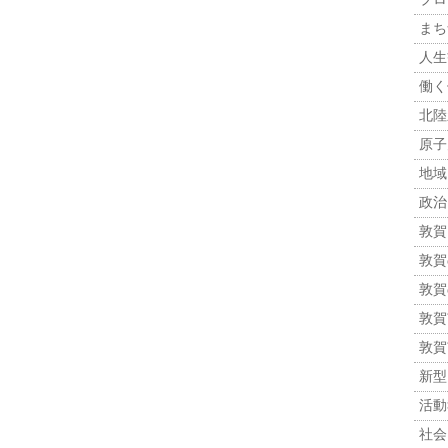
まち
人生観
働く
北陸
原子力
地域
政治 
敦賀
敦賀
敦賀
敦賀市
敦賀
新型
活動報
社会 