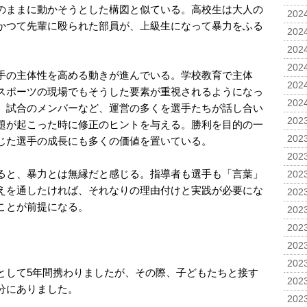
のままに動かそうとした構図と似ている。高校生は大人の
2024
かつて先輩に殴られた部員が、上級生になって暴力をふる
2024
2024
2024
手の主体性を高める動きが進んでいる。学校教育で主体
2024
スポーツの現場でもそうした要素が重視されるようになっ
2024
、試合のメンバーなど、運営の多くを選手たちが話し合い
2023
題が起こった時に修正のヒントを与える。勝利を目的の一
2023
じた選手の成長にも多くの価値を置いている。
2023
ると、暴力とは無縁だと感じる。指導者も選手も「言葉」
2023
えを通したければ、それなりの理由付けと実践が必要にな
2023
ことが前提になる。
2023
2023
2023
2023
として5年間携わりましたが、その際、子どもたちと接す
2023
分にありました。
2023