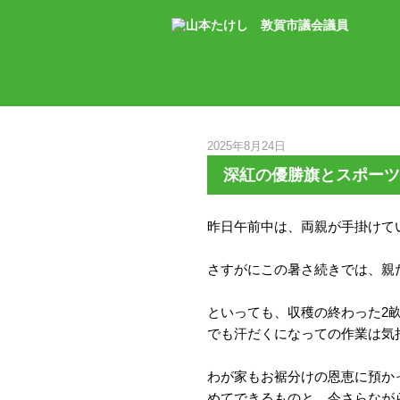
2025年8月24日
深紅の優勝旗とスポーツ
昨日午前中は、両親が手掛けて
さすがにこの暑さ続きでは、親
といっても、収穫の終わった2
でも汗だくになっての作業は気
わが家もお裾分けの恩恵に預か
めてできるものと、今さらなが