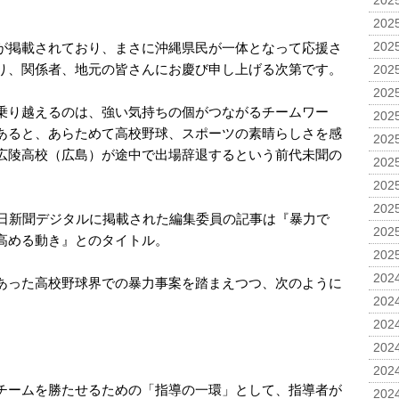
2025
2025
が掲載されており、まさに沖縄県民が一体となって応援さ
2025
り、関係者、地元の皆さんにお慶び申し上げる次第です。
2025
2025
乗り越えるのは、強い気持ちの個がつながるチームワー
2025
あると、あらためて高校野球、スポーツの素晴らしさを感
2025
広陵高校（広島）が途中で出場辞退するという前代未聞の
2025
2025
2025
朝日新聞デジタルに掲載された編集委員の記事は『暴力で
2025
高める動き』とのタイトル。
2025
2024
あった高校野球界での暴力事案を踏まえつつ、次のように
2024
2024
2024
2024
チームを勝たせるための「指導の一環」として、指導者が
2024