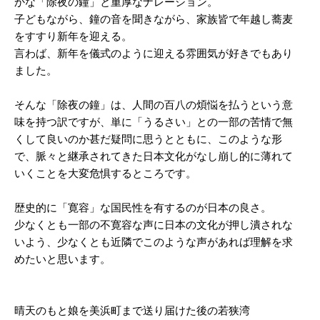
かな「除夜の鐘」と重厚なナレーション。
子どもながら、鐘の音を聞きながら、家族皆で年越し蕎麦
をすすり新年を迎える。
言わば、新年を儀式のように迎える雰囲気が好きでもあり
ました。
そんな「除夜の鐘」は、人間の百八の煩悩を払うという意
味を持つ訳ですが、単に「うるさい」との一部の苦情で無
くして良いのか甚だ疑問に思うとともに、このような形
で、脈々と継承されてきた日本文化がなし崩し的に薄れて
いくことを大変危惧するところです。
歴史的に「寛容」な国民性を有するのが日本の良さ。
少なくとも一部の不寛容な声に日本の文化が押し潰されな
いよう、少なくとも近隣でこのような声があれば理解を求
めたいと思います。
晴天のもと娘を美浜町まで送り届けた後の若狭湾