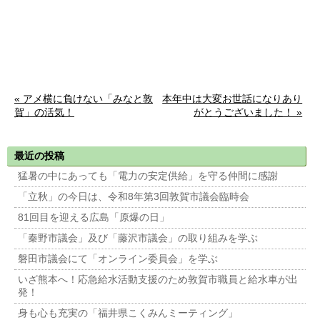
« アメ横に負けない「みなと敦
本年中は大変お世話になりあり
賀」の活気！
がとうございました！ »
最近の投稿
猛暑の中にあっても「電力の安定供給」を守る仲間に感謝
「立秋」の今日は、令和8年第3回敦賀市議会臨時会
81回目を迎える広島「原爆の日」
「秦野市議会」及び「藤沢市議会」の取り組みを学ぶ
磐田市議会にて「オンライン委員会」を学ぶ
いざ熊本へ！応急給水活動支援のため敦賀市職員と給水車が出
発！
身も心も充実の「福井県こくみんミーティング」