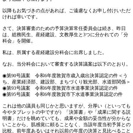
以降もお気づきの点があれば、ご遠慮なくお申し付けいただ
ければ幸いです。
さて、決算審査のための予算決算常任委員会は続き、昨日
は、総務民生、産経建設、文教厚生と3つに分かれての「分
科会」を開催。
私は、所属する産経建設分科会に出席しました。
なお、当分科会において審査する決算議案は以下のとおり。
◉第90号議案 令和6年度敦賀市歳入歳出決算認定の件＜う
ち、産業経済部、建設部、まちづくり観光部、水道部関係＞
◉第93号議案 令和6年度敦賀市水道事業決算認定の件
◉第95号議案 令和6年度敦賀市下水道事業決算認定の件
これは他の議員も同じかと思いますが、分厚い（といっても
今やタブレットの中ですが）「決算書」や「成果に関する説
明書」だけを眺めていても、成果や金額の妥当性が分からな
いことから、肌感覚に頼ることなく、当該年度当初予算との
比較、前年度あるいはそれ以前の年度の決算と見比べること