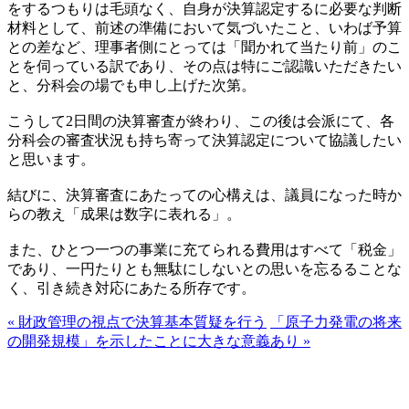
をするつもりは毛頭なく、自身が決算認定するに必要な判断
材料として、前述の準備において気づいたこと、いわば予算
との差など、理事者側にとっては「聞かれて当たり前」のこ
とを伺っている訳であり、その点は特にご認識いただきたい
と、分科会の場でも申し上げた次第。
こうして2日間の決算審査が終わり、この後は会派にて、各
分科会の審査状況も持ち寄って決算認定について協議したい
と思います。
結びに、決算審査にあたっての心構えは、議員になった時か
らの教え「成果は数字に表れる」。
また、ひとつ一つの事業に充てられる費用はすべて「税金」
であり、一円たりとも無駄にしないとの思いを忘るることな
く、引き続き対応にあたる所存です。
« 財政管理の視点で決算基本質疑を行う
「原子力発電の将来
の開発規模」を示したことに大きな意義あり »