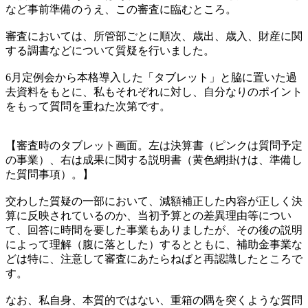
など事前準備のうえ、この審査に臨むところ。
審査においては、所管部ごとに順次、歳出、歳入、財産に関
する調書などについて質疑を行いました。
6月定例会から本格導入した「タブレット」と脇に置いた過
去資料をもとに、私もそれぞれに対し、自分なりのポイント
をもって質問を重ねた次第です。
【審査時のタブレット画面。左は決算書（ピンクは質問予定
の事業）、右は成果に関する説明書（黄色網掛けは、準備し
た質問事項）。】
交わした質疑の一部において、減額補正した内容が正しく決
算に反映されているのか、当初予算との差異理由等につい
て、回答に時間を要した事業もありましたが、その後の説明
によって理解（腹に落とした）するとともに、補助金事業な
どは特に、注意して審査にあたらねばと再認識したところで
す。
なお、私自身、本質的ではない、重箱の隅を突くような質問