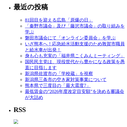
最近の投稿
81回目を迎える広島「原爆の日」
「秦野市議会」及び「藤沢市議会」の取り組みを
学ぶ
磐田市議会にて「オンライン委員会」を学ぶ
いざ熊本へ！応急給水活動支援のため敦賀市職員
と給水車が出発！
身も心も充実の「福井県こくみんミーティング」
国民民主党は、現役世代から豊かになる政策を愚
直に目指します
新潟県佐渡市の「学校蔵」を視察
新潟県三条市の空き家対策事業について
熊本県で三度目の「最大震度7」
最低賃金の”2026年度改定目安額”を決める審議会
が大詰め
RSS