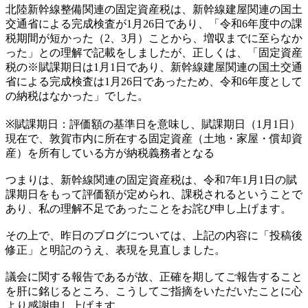
北陸新幹線整備関連の固定資産税は、新幹線建屋関連の国土
交通省による完成検査が1月26日であり、「令和6年度中の課
税期間が短かった（2、3月）ことから、増収までに至らなか
った」との理解で記載をしましたが、正しくは、「固定資産
税の※賦課期日は1月1日であり、新幹線建屋関連の国土交通
省による完成検査は1月26日であったため、令和6年度として
の納税はなかった」でした。
※賦課期日：評価額の基準日を意味し、賦課期日（1月1日）
現在で、敦賀市内に所在する固定資産（土地・家屋・償却資
産）を所有している方が納税義務者となる
つまりは、新幹線関連の固定資産税は、令和7年1月1日の賦
課期日をもって評価額が定められ、課税されるということで
あり、私の理解不足であったことをお詫び申し上げます。
その上で、昨日のブログについては、上記の内容に「投稿後
修正」と明記のうえ、表現を見直しました。
議会に関する報告であるが故、正確を期してご報告すること
を肝に銘じるところ、こうしてご指摘をいただいたことに心
より感謝申し上げます。