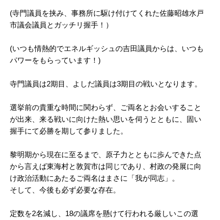
(寺門議員を挟み、事務所に駆け付けてくれた佐藤昭雄水戸
市議会議員とガッチリ握手！）
(いつも情熱的でエネルギッシュの吉田議員からは、いつも
パワーをもらっています！)
寺門議員は2期目、よしだ議員は3期目の戦いとなります。
選挙前の貴重な時間に関わらず、ご両名とお会いすること
が出来、来る戦いに向けた熱い思いを伺うとともに、固い
握手にて必勝を期して参りました。
黎明期から現在に至るまで、原子力とともに歩んできた点
から言えば東海村と敦賀市は同じであり、村政の発展に向
け政治活動にあたるご両名はまさに「我が同志」。
そして、今後も必ず必要な存在。
定数を2名減し、18の議席を懸けて行われる厳しいこの選