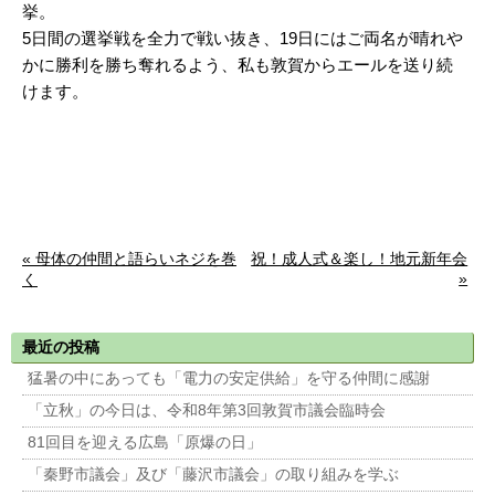
挙。
5日間の選挙戦を全力で戦い抜き、19日にはご両名が晴れや
かに勝利を勝ち奪れるよう、私も敦賀からエールを送り続
けます。
« 母体の仲間と語らいネジを巻
祝！成人式＆楽し！地元新年会
»
く
最近の投稿
猛暑の中にあっても「電力の安定供給」を守る仲間に感謝
「立秋」の今日は、令和8年第3回敦賀市議会臨時会
81回目を迎える広島「原爆の日」
「秦野市議会」及び「藤沢市議会」の取り組みを学ぶ