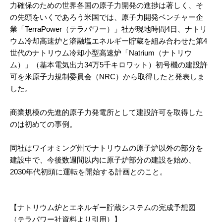
力確保のための世界各国の原子力開発の進捗は著しく、そ
の先頭をいくであろう米国では、原子力開発ベンチャー企
業「TerraPower（テラパワー）」社が現地時間4日、ナトリ
ウム冷却高速炉と溶融塩エネルギー貯蔵を組み合わせた第4
世代のナトリウム冷却小型高速炉「Natrium（ナトリウ
ム）」（基本電気出力34万5千キロワット）初号機の建設許
可を米原子力規制委員会（NRC）から取得したと発表しま
した。
商業規模の先進的原子力発電所として建設許可を取得した
のは初めての事例。
同社はワイオミング州でナトリウムの原子炉以外の部分を
建設中で、今後数週間以内に原子炉部分の建設を始め、
2030年代初頭に運転を開始する計画とのこと。
【ナトリウム炉とエネルギー貯蔵システムの完成予想図
（テラパワー社資料より引用）】