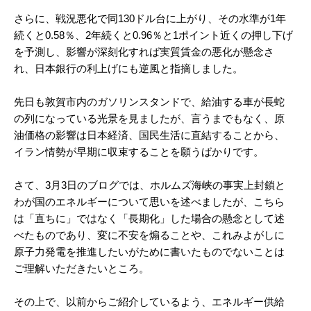
さらに、戦況悪化で同130ドル台に上がり、その水準が1年
続くと0.58％、2年続くと0.96％と1ポイント近くの押し下げ
を予測し、影響が深刻化すれば実質賃金の悪化が懸念さ
れ、日本銀行の利上げにも逆風と指摘しました。
先日も敦賀市内のガソリンスタンドで、給油する車が長蛇
の列になっている光景を見ましたが、言うまでもなく、原
油価格の影響は日本経済、国民生活に直結することから、
イラン情勢が早期に収束することを願うばかりです。
さて、3月3日のブログでは、ホルムズ海峡の事実上封鎖と
わが国のエネルギーについて思いを述べましたが、こちら
は「直ちに」ではなく「長期化」した場合の懸念として述
べたものであり、変に不安を煽ることや、これみよがしに
原子力発電を推進したいがために書いたものでないことは
ご理解いただきたいところ。
その上で、以前からご紹介しているよう、エネルギー供給