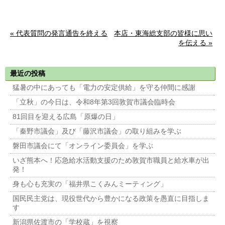
« 代表質問の発言通告を終える
本店・東海総支部の皆様に思い
を伝える »
最近の投稿
猛暑の中にあっても「電力の安定供給」を守る仲間に感謝
「立秋」の今日は、令和8年第3回敦賀市議会臨時会
81回目を迎える広島「原爆の日」
「秦野市議会」及び「藤沢市議会」の取り組みを学ぶ
磐田市議会にて「オンライン委員会」を学ぶ
いざ熊本へ！応急給水活動支援のため敦賀市職員と給水車が出
発！
身も心も充実の「福井県こくみんミーティング」
国民民主党は、現役世代から豊かになる政策を愚直に目指しま
す
新潟県佐渡市の「学校蔵」を視察