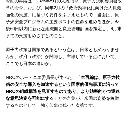
今回の再編は、2025年5月の大統領令「原子力規制委員会改
革の命令」および、同年2月の「政府効率化に向けた人員最
適化の実施」に基づく要件をふまえたもので、当面は、原
子炉安全プログラムの主要ポストの任命を進めるほか、今
後60日以内に新たな組織図と変更管理計画を策定し、9月末
までの実施をめざすとのこと。
原子力政策は国策であるという点は、日米とも変わりませ
んが、政府（政治）が関与し、主導している点において、
ここでも日本の違いが。
NRCのホー・ニエ委員長が述べた、「
本再編は、原子力技
術の安全な導入を加速するという国家的優先事項に沿って
NRCの組織構造を見直すものであり、より効率的かつ迅速
な意思決定を可能にする
」との言葉が、米国の姿勢を象徴
するものとして、強く印象に残った次第です。