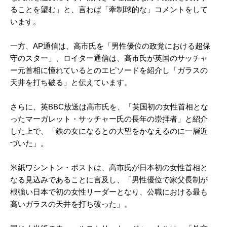
ることを望む」と、言わば「牽制球的な」コメントをして
います。
一方、AP通信は、高市氏を「男性優位の政党における超保
守のスター」、ロイター通信は、高市氏が英国のサッチャ
ー元首相に憧れているとのエピソードを紹介し「ガラスの
天井を打ち破る」と伝えています。
さらに、英BBC放送は高市氏を、「英国初の女性首相とな
ったマーガレット・サッチャー氏の長年の崇拝者」と紹介
した上で、「鉄の女になるとの大望をかなえるのに一層近
づいた」。
米紙ワシントン・ポストは、高市氏が日本初の女性首相と
なる見込みであることに言及し、「男性優位で家父長制が
根強い日本で初の女性リーダーとなり、公職における最も
高いガラスの天井を打ち破った」。