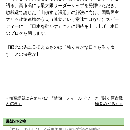
語る、高市氏には最大限リーダーシップを発揮いただき、
総裁選で論じた「山積する課題」の解決に向け、国民民主
党とも政策連携のうえ（連立という意味ではない）スピー
ディーに、「日本を動かす」ことに期待を申し上げ、本日
のブログを閉じます。
【眼光の先に見据えるものは「強く豊かな日本を取り戻
す」との決意か】
« 榛葉語録に込められた「情熱
フィールドワーク『関ヶ原古戦
と信念」
場をめぐる』 »
最近の投稿
「立秋」の今日は、令和8年第3回敦賀市議会臨時会