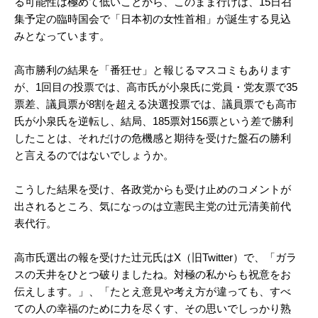
る可能性は極めて低いことから、このまま行けば、15日召
集予定の臨時国会で「日本初の女性首相」が誕生する見込
みとなっています。
高市勝利の結果を「番狂せ」と報じるマスコミもあります
が、1回目の投票では、高市氏が小泉氏に党員・党友票で35
票差、議員票が8割を超える決選投票では、議員票でも高市
氏が小泉氏を逆転し、結局、185票対156票という差で勝利
したことは、それだけの危機感と期待を受けた盤石の勝利
と言えるのではないでしょうか。
こうした結果を受け、各政党からも受け止めのコメントが
出されるところ、気になっのは立憲民主党の辻元清美前代
表代行。
高市氏選出の報を受けた辻元氏はX（旧Twitter）で、「ガラ
スの天井をひとつ破りましたね。対極の私からも祝意をお
伝えします。」、「たとえ意見や考え方が違っても、すべ
ての人の幸福のために力を尽くす、その思いでしっかり熟