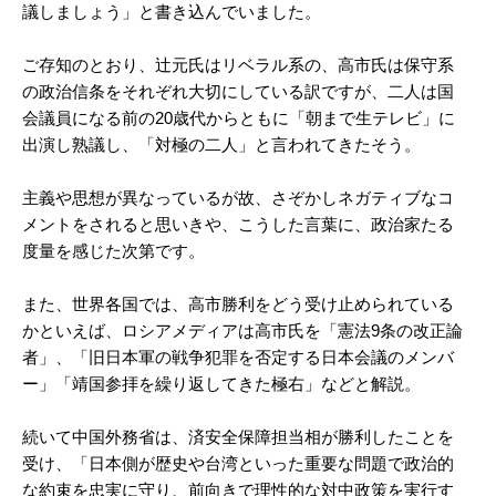
議しましょう」と書き込んでいました。
ご存知のとおり、辻元氏はリベラル系の、高市氏は保守系
の政治信条をそれぞれ大切にしている訳ですが、二人は国
会議員になる前の20歳代からともに「朝まで生テレビ」に
出演し熟議し、「対極の二人」と言われてきたそう。
主義や思想が異なっているが故、さぞかしネガティブなコ
メントをされると思いきや、こうした言葉に、政治家たる
度量を感じた次第です。
また、世界各国では、高市勝利をどう受け止められている
かといえば、ロシアメディアは高市氏を「憲法9条の改正論
者」、「旧日本軍の戦争犯罪を否定する日本会議のメンバ
ー」「靖国参拝を繰り返してきた極右」などと解説。
続いて中国外務省は、済安全保障担当相が勝利したことを
受け、「日本側が歴史や台湾といった重要な問題で政治的
な約束を忠実に守り、前向きで理性的な対中政策を実行す