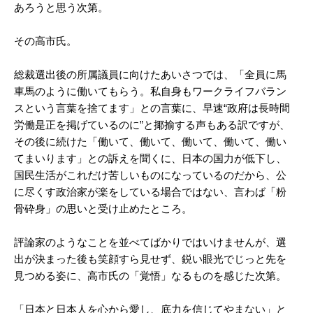
あろうと思う次第。
その高市氏。
総裁選出後の所属議員に向けたあいさつでは、「全員に馬
車馬のように働いてもらう。私自身もワークライフバラン
スという言葉を捨てます」との言葉に、早速“政府は長時間
労働是正を掲げているのに”と揶揄する声もある訳ですが、
その後に続けた「働いて、働いて、働いて、働いて、働い
てまいります」との訴えを聞くに、日本の国力が低下し、
国民生活がこれだけ苦しいものになっているのだから、公
に尽くす政治家が楽をしている場合ではない、言わば「粉
骨砕身」の思いと受け止めたところ。
評論家のようなことを並べてばかりではいけませんが、選
出が決まった後も笑顔すら見せず、鋭い眼光でじっと先を
見つめる姿に、高市氏の「覚悟」なるものを感じた次第。
「日本と日本人を心から愛し、底力を信じてやまない」と