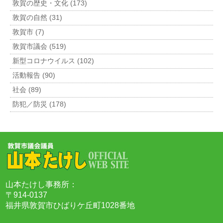
敦賀の歴史・文化 (173)
敦賀の自然 (31)
敦賀市 (7)
敦賀市議会 (519)
新型コロナウイルス (102)
活動報告 (90)
社会 (89)
防犯／防災 (178)
山本たけし事務所：
〒914-0137
福井県敦賀市ひばりケ丘町1028番地