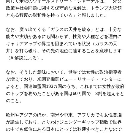
同じく米紙のウォールストリート・ジャーナルは、「外交
政策や社会問題に関する保守的な見解は、トランプ大統領
とある程度の親和性を持っている」と報じました。
なお、度々出てくる「ガラスの天井を破る」とは、十分な
能力や実績があるにも関わらず、性別や人種などを理由に
キャリアアップや昇進を阻まれている状況（ガラスの天
井）を打ち破り、その先の地位に達することを意味します
（AI解説による）。
なお、そうした意味において、世界では女性の政治指導者
が増えており、米調査機関ピュー・リサーチ・センターに
よると、国連加盟国193カ国のうち、これまでに女性が政府
のトップを務めたことがある国は60カ国で、3割を超えると
のこと。
欧州やアジアのほか、南米や中東、アフリカでも女性首脳
が誕生しており、とりわけジェンダーギャップ指数で世界
の中でも低位にある日本にとっては歓迎すべきことなので