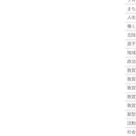
まち
人生観
働く
北陸
原子力
地域
政治 
敦賀
敦賀
敦賀
敦賀市
敦賀
新型
活動報
社会 