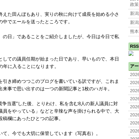
政策
新潟
終えた田んぼもあり、実りの秋に向けて成長を始める小さ
の中でエールを送ったところです。
新潟
熊本
）の日」であることをご紹介しましたが、今日は今日で私
RSS
としての議員任期が始まった日であり、早いもので、本日
）の年に入ることになります。
アー
2026
を引き締めつつこのブログを書いている訳ですが、これま
2026
出来事で思い出すのは一つの新聞記事と1枚のハガキ。
2026
2026
競争当選”した後、とりわけ、私を含む8人の新人議員に対
2026
議員をやっている」などと辛辣な声を掛けられる中で、大
2026
投稿欄にあったひとつの記事。
2026
2026
いて、今でも大切に保管しています（写真右）。