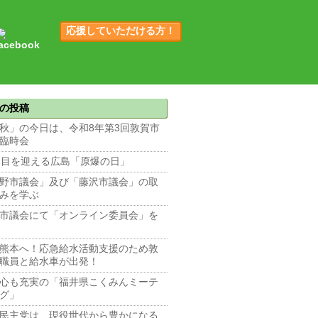
応援していただける方！
の投稿
秋」の今日は、令和8年第3回敦賀市
臨時会
回目を迎える広島「原爆の日」
野市議会」及び「藤沢市議会」の取
みを学ぶ
市議会にて「オンライン委員会」を
熊本へ！応急給水活動支援のため敦
職員と給水車が出発！
心も充実の「福井県こくみんミーテ
グ」
民主党は、現役世代から豊かになる