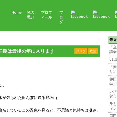
Home
私の
プロフ
ブ
思い
ィール
ロ
グ
最近
「立
任期は最後の年に入ります
ブログ
政治
議会
81
「秦
り組
】
磐田
学ぶ
た。
いざ
賀市
水が張られた田んぼに映る野坂山。
身も
ィン
命名しているこの景色を見ると、不思議と気持ちは澄み、
国民