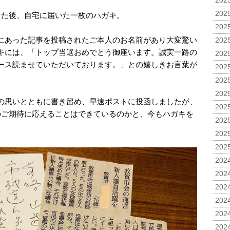
2025
2025
した後、自宅に届いた一枚のハガキ。
2025
にあった記事を投稿されたご本人のお名前があり大変驚い
2025
キには、「トップ当選おめでとう御座います。誠実一路の
2025
ース読ませていただいております。」との嬉しきお言葉が
2025
2025
2025
の思いとともに書き留め、早速ポストに投函しましたが、
2025
のご期待に応えることはできているのかと、今もハガキを
2025
2025
2025
2024
2024
2024
2024
2024
2024