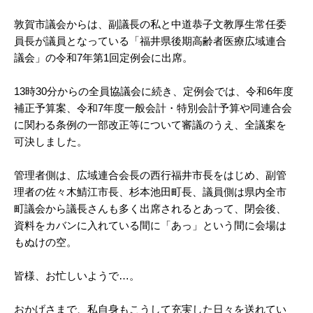
敦賀市議会からは、副議長の私と中道恭子文教厚生常任委
員長が議員となっている「福井県後期高齢者医療広域連合
議会」の令和7年第1回定例会に出席。
13時30分からの全員協議会に続き、定例会では、令和6年度
補正予算案、令和7年度一般会計・特別会計予算や同連合会
に関わる条例の一部改正等について審議のうえ、全議案を
可決しました。
管理者側は、広域連合会長の西行福井市長をはじめ、副管
理者の佐々木鯖江市長、杉本池田町長、議員側は県内全市
町議会から議長さんも多く出席されるとあって、閉会後、
資料をカバンに入れている間に「あっ」という間に会場は
もぬけの空。
皆様、お忙しいようで…。
おかげさまで、私自身もこうして充実した日々を送れてい