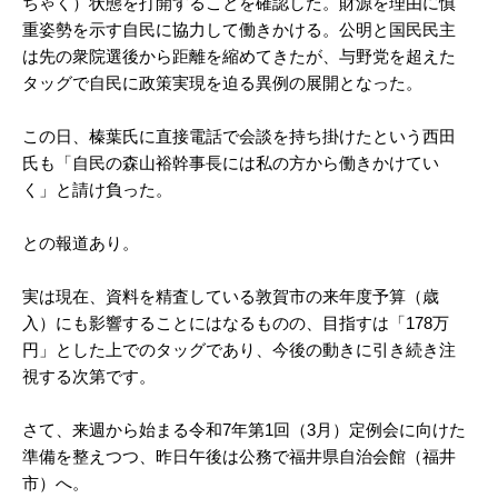
ちゃく）状態を打開することを確認した。財源を理由に慎
重姿勢を示す自民に協力して働きかける。公明と国民民主
は先の衆院選後から距離を縮めてきたが、与野党を超えた
タッグで自民に政策実現を迫る異例の展開となった。
この日、榛葉氏に直接電話で会談を持ち掛けたという西田
氏も「自民の森山裕幹事長には私の方から働きかけてい
く」と請け負った。
との報道あり。
実は現在、資料を精査している敦賀市の来年度予算（歳
入）にも影響することにはなるものの、目指すは「178万
円」とした上でのタッグであり、今後の動きに引き続き注
視する次第です。
さて、来週から始まる令和7年第1回（3月）定例会に向けた
準備を整えつつ、昨日午後は公務で福井県自治会館（福井
市）へ。