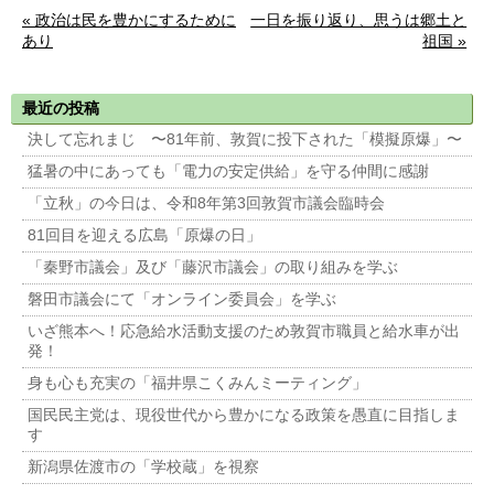
« 政治は民を豊かにするために
一日を振り返り、思うは郷土と
あり
祖国 »
最近の投稿
決して忘れまじ 〜81年前、敦賀に投下された「模擬原爆」〜
猛暑の中にあっても「電力の安定供給」を守る仲間に感謝
「立秋」の今日は、令和8年第3回敦賀市議会臨時会
81回目を迎える広島「原爆の日」
「秦野市議会」及び「藤沢市議会」の取り組みを学ぶ
磐田市議会にて「オンライン委員会」を学ぶ
いざ熊本へ！応急給水活動支援のため敦賀市職員と給水車が出
発！
身も心も充実の「福井県こくみんミーティング」
国民民主党は、現役世代から豊かになる政策を愚直に目指しま
す
新潟県佐渡市の「学校蔵」を視察