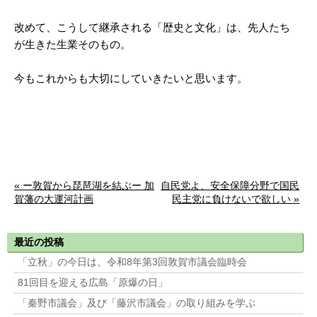
改めて、こうして継承される「歴史と文化」は、先人たち
が生きた生業そのもの。
今もこれからも大切にしていきたいと思います。
« ー敦賀から琵琶湖を結ぶー 加
自民党よ、安全保障分野で国民
賀藩の大運河計画
民主党に負けないで欲しい »
最近の投稿
「立秋」の今日は、令和8年第3回敦賀市議会臨時会
81回目を迎える広島「原爆の日」
「秦野市議会」及び「藤沢市議会」の取り組みを学ぶ