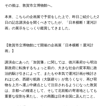
その後は、敦賀市立博物館へ。
本来、こちらの企画展で予習をした上で、昨日ご紹介した2
日の記念講演会を聞くべきでしたが、「日本横断！運河計
画」の展示をじっくり鑑賞してきました。
【敦賀市立博物館にて開催の企画展「日本横断！運河計
画」】
講演会にあった「加賀藩」に関しては、徳川幕府から明治
新政府に転換するちょっと前の、大きな社会の変革期に政
治的駆け引きによって、またもや本気で運河計画が検討さ
れはじめ、西廻り航路（大阪廻り）が危うくなり、再び荷
物を上方へ運ぶ中継点として注目されるようになった敦賀
は、京都への糧道として、そして北前船の寄港地としても
重要な役割を果たし、その商圏は日本全国に及んだこと。