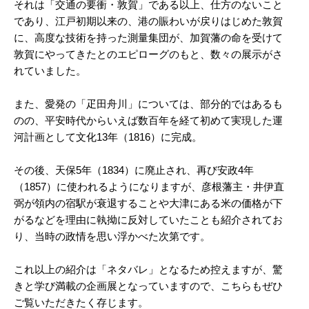
それは「交通の要衝・敦賀」である以上、仕方のないこと
であり、江戸初期以来の、港の賑わいが戻りはじめた敦賀
に、高度な技術を持った測量集団が、加賀藩の命を受けて
敦賀にやってきたとのエピローグのもと、数々の展示がさ
れていました。
また、愛発の「疋田舟川」については、部分的ではあるも
のの、平安時代からいえば数百年を経て初めて実現した運
河計画として文化13年（1816）に完成。
その後、天保5年（1834）に廃止され、再び安政4年
（1857）に使われるようになりますが、彦根藩主・井伊直
弼が領内の宿駅が衰退することや大津にある米の価格が下
がるなどを理由に執拗に反対していたことも紹介されてお
り、当時の政情を思い浮かべた次第です。
これ以上の紹介は「ネタバレ」となるため控えますが、驚
きと学び満載の企画展となっていますので、こちらもぜひ
ご覧いただきたく存じます。