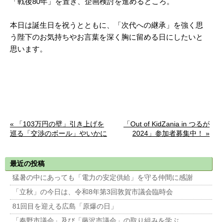
「戦後80年」を置き、企画検討を進めるところ。
本日は誕生日を祝うとともに、「次代への継承」を強く思
う陛下のお気持ちやお言葉を深く胸に留める日にしたいと
思います。
« 「103万円の壁」引き上げを
「Out of KidZania in つるが
巡る「交渉のボール」やいかに
2024」参加者募集中！ »
最近の投稿
猛暑の中にあっても「電力の安定供給」を守る仲間に感謝
「立秋」の今日は、令和8年第3回敦賀市議会臨時会
81回目を迎える広島「原爆の日」
「秦野市議会」及び「藤沢市議会」の取り組みを学ぶ