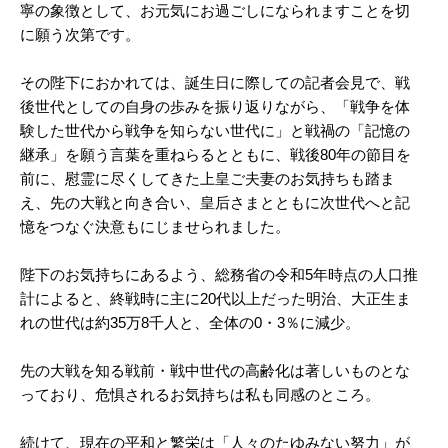
寧の象徴として、お元気にお過ごしになられますことを切
に願う次第です。
その陛下におかれては、誕生日に際しての記者会見で、戦
後世代としての自身の歩みを振り返りながら、「戦争を体
験した世代から戦争を知らない世代に」と戦禍の「記憶の
継承」を願う言葉を重ねらるとともに、戦後80年の節目を
前に、慰霊に尽くしてきた上皇ご夫妻のお気持ちも踏ま
え、先の大戦と向き合い、皇后さまとともに次世代へと記
憶をつなぐ決意もにじませられました。
陛下のお気持ちにあるよう、総務省の令和5年時点の人口推
計によると、終戦時に主に20代以上だった明治、大正生ま
れの世代は約35万8千人と、全体の0・3％に減少。
先の大戦を知る戦前・戦中世代の高齢化は著しいものとな
っており、危惧されるお気持ちは私も同感のところ。
続けて、現在の平和と繁栄は「人々のたゆみない努力」が