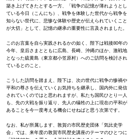
築き上げてきたとする一方、「戦争の記憶が薄れようとし
ている今日（こんにち）、戦争を体験した世代から戦争を
知らない世代に、悲惨な体験や歴史が伝えられていくこと
が大切」として、記憶の継承の重要性に言及されました。
このお言葉を自ら実践されるかの如く、陛下は戦後80年の
今年、皇后さまとともに広島、長崎、沖縄のほか、激戦地
となった硫黄島（東京都小笠原村）へのご訪問を検討され
ているとのこと。
こうした訪問を踏まえ、陛下は、次の世代に戦争の惨禍や
平和の尊さを伝えていくお気持ちを継承し、国内外に発信
されていくのではと思われますが、私たち国民ひとり一人
も、先の大戦を振り返り、先人の犠牲の上に現在の平和が
あることを今一度考える機会にせねばと思う次第です。
なお、私が所属します、敦賀の市民歴史団体「気比史学
会」では、来年度の敦賀市民歴史講座のテーマのひとつに