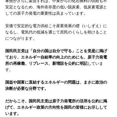
事態がさらに緊迫すれば、中東からの化石燃料の供給も不
安定となるため、海外依存度の低い脱炭素、低炭素電源と
しての原子力発電の重要性は高まっています。
安価で安定的な電力供給こそ産業発展の礎（いしずえ）に
なるし、電気代の低減を通じて庶民のくらしを助けること
につながります。
国民民主党は「自分の国は自分で守る」ことを党是に掲げ
ており、エネルギー自給率の向上のためにも、原子力発電
所の再稼働、リプレース、新増設を公約に明記
していま
す。
国益や国富に直結するエネルギーの問題は、まさに政治の
決断が必要な分野です。
だからこそ、国民民主党は原子力発電所の活用を公約に掲
げて、エネルギー政策の方向性を国民の皆様にお示しして
います。