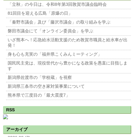
「立秋」の今日は、令和8年第3回敦賀市議会臨時会
81回目を迎える広島「原爆の日」
「秦野市議会」及び「藤沢市議会」の取り組みを学ぶ
磐田市議会にて「オンライン委員会」を学ぶ
いざ熊本へ！応急給水活動支援のため敦賀市職員と給水車が出
発！
身も心も充実の「福井県こくみんミーティング」
国民民主党は、現役世代から豊かになる政策を愚直に目指しま
す
新潟県佐渡市の「学校蔵」を視察
新潟県三条市の空き家対策事業について
熊本県で三度目の「最大震度7」
RSS
アーカイブ