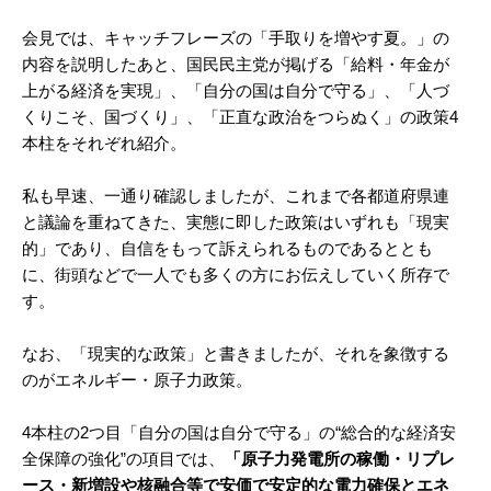
会見では、キャッチフレーズの「手取りを増やす夏。」の
内容を説明したあと、国民民主党が掲げる「給料・年金が
上がる経済を実現」、「自分の国は自分で守る」、「人づ
くりこそ、国づくり」、「正直な政治をつらぬく」の政策4
本柱をそれぞれ紹介。
私も早速、一通り確認しましたが、これまで各都道府県連
と議論を重ねてきた、実態に即した政策はいずれも「現実
的」であり、自信をもって訴えられるものであるととも
に、街頭などで一人でも多くの方にお伝えしていく所存で
す。
なお、「現実的な政策」と書きましたが、それを象徴する
のがエネルギー・原子力政策。
4本柱の2つ目「自分の国は自分で守る」の“総合的な経済安
全保障の強化”の項目では、
「原子力発電所の稼働・リプレ
ース・新増設や核融合等で安価で安定的な電力確保とエネ