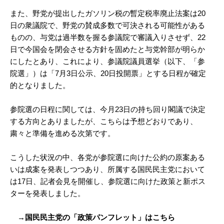
また、野党が提出したガソリン税の暫定税率廃止法案は20
日の衆議院で、野党の賛成多数で可決される可能性がある
ものの、与党は過半数を握る参議院で審議入りさせず、22
日で今国会を閉会させる方針を固めたと与党幹部が明らか
にしたとあり、これにより、参議院議員選挙（以下、「参
院選」）は「7月3日公示、20日投開票」とする日程が確定
的となりました。
参院選の日程に関しては、今月23日の持ち回り閣議で決定
する方向とありましたが、こちらは予想どおりであり、
粛々と準備を進める次第です。
こうした状況の中、各党が参院選に向けた公約の原案ある
いは成案を発表しつつあり、所属する国民民主党において
は17日、記者会見を開催し、参院選に向けた政策と新ポス
ターを発表しました。
→国民民主党の「政策パンフレット」はこちら