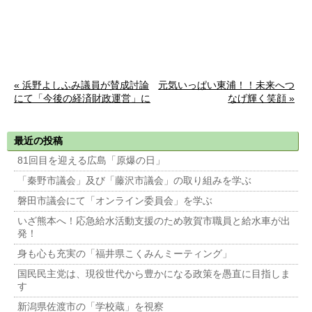
« 浜野よしふみ議員が賛成討論
元気いっぱい東浦！！未来へつ
にて「今後の経済財政運営」に
なげ輝く笑顔 »
ついて問題提起
最近の投稿
81回目を迎える広島「原爆の日」
「秦野市議会」及び「藤沢市議会」の取り組みを学ぶ
磐田市議会にて「オンライン委員会」を学ぶ
いざ熊本へ！応急給水活動支援のため敦賀市職員と給水車が出
発！
身も心も充実の「福井県こくみんミーティング」
国民民主党は、現役世代から豊かになる政策を愚直に目指しま
す
新潟県佐渡市の「学校蔵」を視察