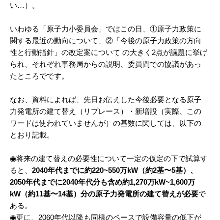
い…）。
いわゆる「原子力小委員会」ではこの日、①原子力政策に
関する最近の動向について、②「今後の原子力政策の方向
性と行動指針」の改定案について の大きく2点が議題に挙げ
られ、それぞれ事務局からの説明、委員間での協議があっ
たところでです。
なお、資料によれば、先日お伝えした今後必要となる原子
力発電所の建て替え（リプレース）・新増設（実際、この
ワードは使われていませんが）の基数に関しては、以下の
とおり記載。
◉将来の建て替えの必要性について一定の仮定の下で試算す
ると、
2040年代までに約220~550万kW（約2基〜5基）、
2050年代までに2040年代分も含め約1,270万kW~1,600万
kW（約11基〜14基）分の原子力発電所の建て替えが必要
で
ある。
◉更に、2060年代以降も同様のペースで設備容量の低下が