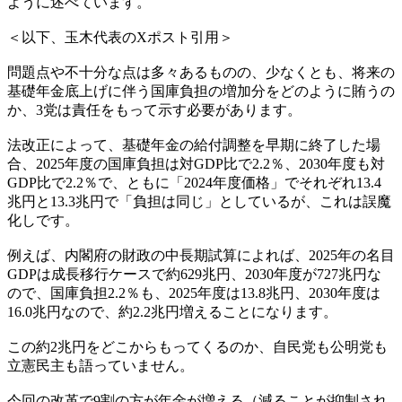
ように述べています。
＜以下、玉木代表のXポスト引用＞
問題点や不十分な点は多々あるものの、少なくとも、将来の
基礎年金底上げに伴う国庫負担の増加分をどのように賄うの
か、3党は責任をもって示す必要があります。
法改正によって、基礎年金の給付調整を早期に終了した場
合、2025年度の国庫負担は対GDP比で2.2％、2030年度も対
GDP比で2.2％で、ともに「2024年度価格」でそれぞれ13.4
兆円と13.3兆円で「負担は同じ」としているが、これは誤魔
化しです。
例えば、内閣府の財政の中長期試算によれば、2025年の名目
GDPは成長移行ケースで約629兆円、2030年度が727兆円な
ので、国庫負担2.2％も、2025年度は13.8兆円、2030年度は
16.0兆円なので、約2.2兆円増えることになります。
この約2兆円をどこからもってくるのか、自民党も公明党も
立憲民主も語っていません。
今回の改革で9割の方が年金が増える（減ることが抑制され