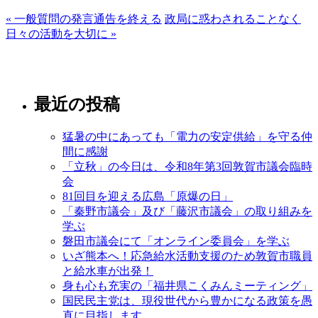
« 一般質問の発言通告を終える
政局に惑わされることなく
日々の活動を大切に »
最近の投稿
猛暑の中にあっても「電力の安定供給」を守る仲
間に感謝
「立秋」の今日は、令和8年第3回敦賀市議会臨時
会
81回目を迎える広島「原爆の日」
「秦野市議会」及び「藤沢市議会」の取り組みを
学ぶ
磐田市議会にて「オンライン委員会」を学ぶ
いざ熊本へ！応急給水活動支援のため敦賀市職員
と給水車が出発！
身も心も充実の「福井県こくみんミーティング」
国民民主党は、現役世代から豊かになる政策を愚
直に目指します