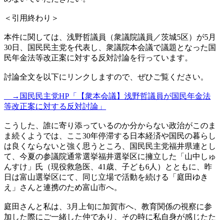
＜引用終わり＞
本件に関しては、浅野哲議員（衆議院議員／茨城5区）が5月
30日、国民民主党を代表し、衆議院本会議で議題となった国
民年金法等改正案に対する反対討論を行っています。
討論全文を以下にリンクしますので、ぜひご覧ください。
→国民民主党HP「【衆本会議】浅野哲議員が国民年金法
等改正案に対する反対討論」
こうした、誰に寄り添っているのか分からない政治がこのま
ま続くようでは、ここ30年停滞する日本経済や国民の暮らし
は良くならないと強く思うところ、国民民主党福井県連とし
て、今夏の参議院通常選挙福井選挙区に擁立した「山中しゅ
んすけ」氏（現役救急医、41歳、子ども6人）とともに、昨
日は富山選挙区にて、同じ立場で活動を続ける「庭田ゆき
え」さんと連携のため富山市へ。
庭田さんと私は、3月上旬に加賀市へ、教育関係の視察に参
加した際にご一緒した仲であり、その時に私自身が感じたた