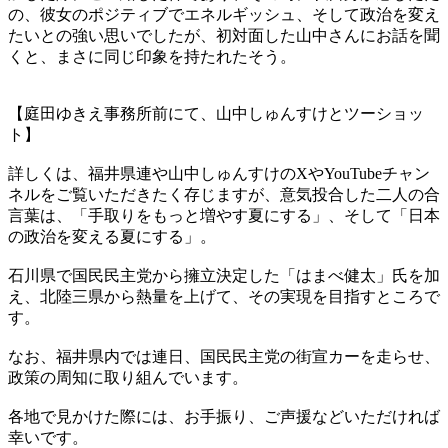
の、彼女のポジティブでエネルギッシュ、そして政治を変え
たいとの強い思いでしたが、初対面した山中さんにお話を聞
くと、まさに同じ印象を持たれたそう。
【庭田ゆきえ事務所前にて、山中しゅんすけとツーショッ
ト】
詳しくは、福井県連や山中しゅんすけのXやYouTubeチャン
ネルをご覧いただきたく存じますが、意気投合した二人の合
言葉は、「手取りをもっと増やす夏にする」、そして「日本
の政治を変える夏にする」。
石川県で国民民主党から擁立決定した「はまべ健太」氏を加
え、北陸三県から熱量を上げて、その実現を目指すところで
す。
なお、福井県内では連日、国民民主党の街宣カーを走らせ、
政策の周知に取り組んでいます。
各地で見かけた際には、お手振り、ご声援などいただければ
幸いです。