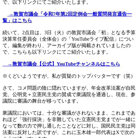
で、以下リンクにてご紹介いたします。
→敦賀市議会「令和7年第2回定例会一般質問発言通告一
覧」はこちら
続いて、2点目は、3日（火）の敦賀市議会「初」となる予算
決算常任委員会（全体会）の「YouTubeライブ配信」につい
て、編集が終わり、アーカイブ版が掲載されていましたの
で、こちらも以下リンクにてご紹介いたします。
→敦賀市議会【公式】YouTubeチャンネルはこちら
※くどいようですが、私が質疑のトップバッターです（笑）
さて、コメ問題の陰に隠れていますが、年金改革法案が自民
党、公明党＋立憲民主党の賛成で衆議院を通過し、現在、参
議院に審議の舞台が移っています。
衆議院においては、十分な審議がされないまま、これまであ
れほど「強行採決」を非難していた立憲民主党までが一緒に
なって数の力で押し通したことなどに対し、国民民主党は同
法案に反対した訳ですが、これに玉木雄一郎代表はXで次の