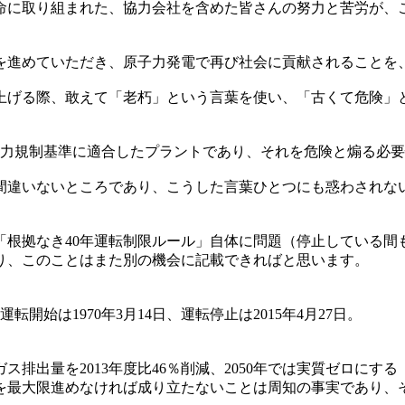
命に取り組まれた、協力会社を含めた皆さんの努力と苦労が、
を進めていただき、原子力発電で再び社会に貢献されることを
上げる際、敢えて「老朽」という言葉を使い、「古くて危険」
子力規制基準に適合したプラントであり、それを危険と煽る必
間違いないところであり、こうした言葉ひとつにも惑わされな
「根拠なき40年運転制限ルール」自体に問題（停止している間
り、このことはまた別の機会に記載できればと思います。
始は1970年3月14日、運転停止は2015年4月27日。
ガス排出量を2013年度比46％削減、2050年では実質ゼロに
を最大限進めなければ成り立たないことは周知の事実であり、