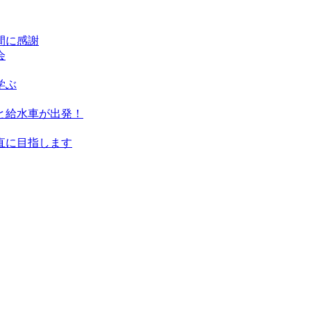
間に感謝
会
学ぶ
と給水車が出発！
直に目指します