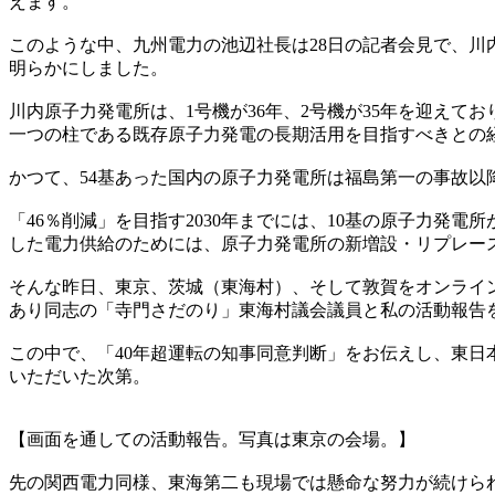
えます。
このような中、九州電力の池辺社長は28日の記者会見で、川
明らかにしました。
川内原子力発電所は、1号機が36年、2号機が35年を迎え
一つの柱である既存原子力発電の長期活用を目指すべきとの
かつて、54基あった国内の原子力発電所は福島第一の事故以
「46％削減」を目指す2030年までには、10基の原子力発
した電力供給のためには、原子力発電所の新増設・リプレー
そんな昨日、東京、茨城（東海村）、そして敦賀をオンライ
あり同志の「寺門さだのり」東海村議会議員と私の活動報告
この中で、「40年超運転の知事同意判断」をお伝えし、東日
いただいた次第。
【画面を通しての活動報告。写真は東京の会場。】
先の関西電力同様、東海第二も現場では懸命な努力が続けら