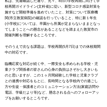
私は、先週確認した通り、元々、8日の学校再開に向けて学
校再開ガイドライン(文科省)に従い、新型コロナ感染対策を
施すなど開校準備を進めていたこと、対策について医療機
関(市立敦賀病院)の確認を行っていること、特に新１年生
(小学校)については、卒園から所属が定まらないままとなっ
てしまうことへの懸念があることなどを踏まえた敦賀市の
開催判断を理解するところです。
そのうえで次なる課題は、学校再開(5月7日)までの休校期間
中の対応です。
臨機応変な対応が続く中、一際安全も求められる学校・児
童クラブ関係者の皆さんの心身の負担はさぞかし大きいも
のと思いますが、この１ヶ月間経験した学校と児童クラブ
との連携や対応をもとに、長時間となる学校内での過ごし
方や生徒・保護者とのコミュニケーション方法(家庭訪問や
電話、学級だより等)など、懸念される点へのフォローアッ
プをお願いするところです。