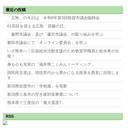
最近の投稿
「立秋」の今日は、令和8年第3回敦賀市議会臨時会
81回目を迎える広島「原爆の日」
「秦野市議会」及び「藤沢市議会」の取り組みを学ぶ
磐田市議会にて「オンライン委員会」を学ぶ
いざ熊本へ！応急給水活動支援のため敦賀市職員と給水車が出
発！
身も心も充実の「福井県こくみんミーティング」
国民民主党は、現役世代から豊かになる政策を愚直に目指しま
す
新潟県佐渡市の「学校蔵」を視察
新潟県三条市の空き家対策事業について
熊本県で三度目の「最大震度7」
RSS