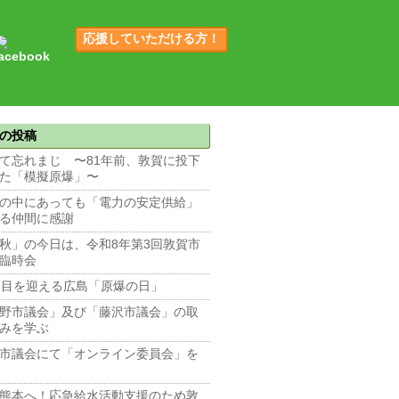
応援していただける方！
の投稿
て忘れまじ 〜81年前、敦賀に投下
た「模擬原爆」〜
の中にあっても「電力の安定供給」
る仲間に感謝
秋」の今日は、令和8年第3回敦賀市
臨時会
回目を迎える広島「原爆の日」
野市議会」及び「藤沢市議会」の取
みを学ぶ
市議会にて「オンライン委員会」を
熊本へ！応急給水活動支援のため敦