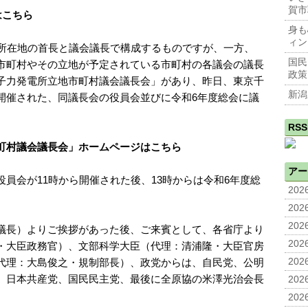
賀市
はこちら
身も
ィン
力所在地の首長と議会議長で構成するものですが、一方、
国民
市町村やその立地が予定されている市町村の各議会の議長
政策
子力発電所立地市町村議会議長会」があり、昨日、東京千
新潟
開催された、同議長会の役員会並びに令和6年度総会に議
。
RSS
町村議会議長会」ホームページはこちら
アー
員会が11時から開催された後、13時からは令和6年度総
2026
2026
2026
議長）よりご挨拶があった後、ご来賓として、各省庁より
2026
・大臣政務官）、文部科学大臣（代理：清浦隆・大臣官房
代理：大島俊之・規制部長）、政党からは、自民党、公明
2026
、日本共産党、国民民主党、最後に全原協の米澤光治会長
2026
2026