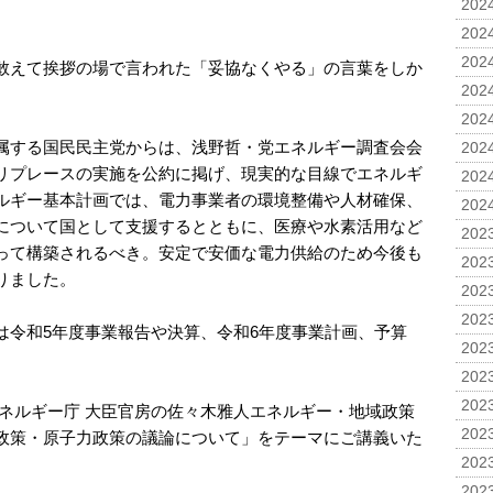
2024
2024
2024
敢えて挨拶の場で言われた「妥協なくやる」の言葉をしか
2024
2024
属する国民民主党からは、浅野哲・党エネルギー調査会会
2024
リプレースの実施を公約に掲げ、現実的な目線でエネルギ
2024
ルギー基本計画では、電力事業者の環境整備や人材確保、
2024
について国として支援するとともに、医療や水素活用など
2023
って構築されるべき。安定で安価な電力供給のため今後も
2023
りました。
2023
2023
は令和5年度事業報告や決算、令和6年度事業計画、予算
2023
2023
2023
エネルギー庁 大臣官房の佐々木雅人エネルギー・地域政策
2023
政策・原子力政策の議論について」をテーマにご講義いた
2023
2023