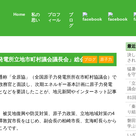
Home
私の
プロフ
ブ
思い
ィール
ロ
グ
最近
決し
発電所立地市町村議会議長会」総会
ブログ
原子力
され
猛暑
を守
通称「全原協」（全国原子力発電所所在市町村協議会）で
「立
拓政務官と面談し、次期エネルギー基本計画に原子力発電
議会
となどを要請したことが、地元新聞やインターネット記事
81
「秦
り組
、被災地復興や防災対策、原子力政策、立地地域対策の4
澤敦賀市長をはじめ、副会長の柏崎市長、玄海町長らから
磐田
学ぶ
ころです。
いざ