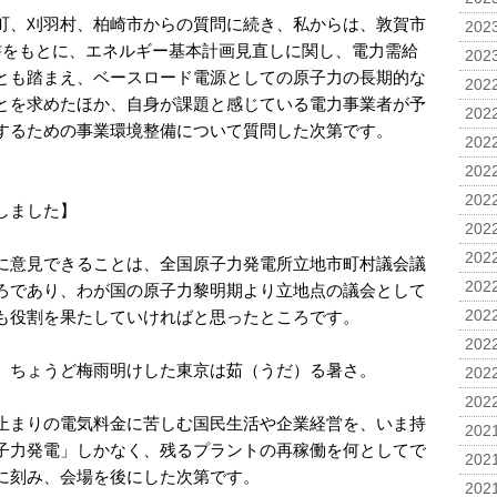
町、刈羽村、柏崎市からの質問に続き、私からは、敦賀市
2023
書をもとに、エネルギー基本計画見直しに関し、電力需給
2023
とも踏まえ、ベースロード電源としての原子力の長期的な
2022
とを求めたほか、自身が課題と感じている電力事業者が予
2022
するための事業環境整備について質問した次第です。
2022
2022
2022
しました】
2022
2022
に意見できることは、全国原子力発電所立地市町村議会議
2022
ろであり、わが国の原子力黎明期より立地点の議会として
も役割を果たしていければと思ったところです。
2022
2022
、ちょうど梅雨明けした東京は茹（うだ）る暑さ。
2022
2022
止まりの電気料金に苦しむ国民生活や企業経営を、いま持
2021
子力発電」しかなく、残るプラントの再稼働を何としてで
2021
に刻み、会場を後にした次第です。
2021