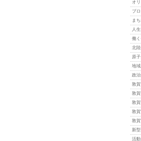
オリ
ブロ
まち
人生観
働く
北陸
原子力
地域
政治 
敦賀
敦賀
敦賀
敦賀市
敦賀
新型
活動報