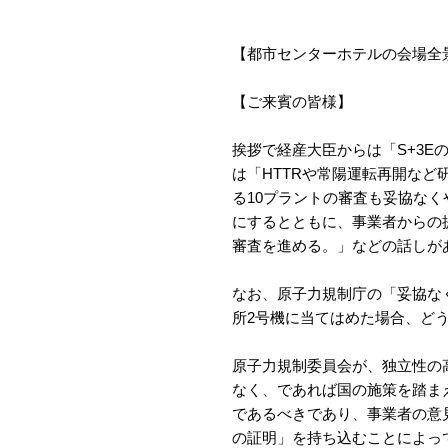
【都市センターホテルの会場全
【ご来賓の皆様】
挨拶で経産大臣からは「S+3
は「HTTRや常陽運転再開な
る10プラントの審査も妥協な
にするとともに、事業者からの
審査を進める。」などの話しが
なお、原子力規制庁の「妥協な
所2号機に当てはめた場合、ど
原子力規制委員会が、独立性の
なく、であれば国の施策を踏ま
であるべきであり、事業者の意
の証明」を持ち込むことによっ