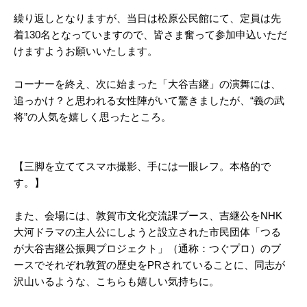
繰り返しとなりますが、当日は松原公民館にて、定員は先
着130名となっていますので、皆さま奮って参加申込いただ
けますようお願いいたします。
コーナーを終え、次に始まった「大谷吉継」の演舞には、
追っかけ？と思われる女性陣がいて驚きましたが、“義の武
将”の人気を嬉しく思ったところ。
【三脚を立ててスマホ撮影、手には一眼レフ。本格的で
す。】
また、会場には、敦賀市文化交流課ブース、吉継公をNHK
大河ドラマの主人公にしようと設立された市民団体「つる
が大谷吉継公振興プロジェクト」（通称：つぐプロ）のブ
ースでそれぞれ敦賀の歴史をPRされていることに、同志が
沢山いるような、こちらも嬉しい気持ちに。