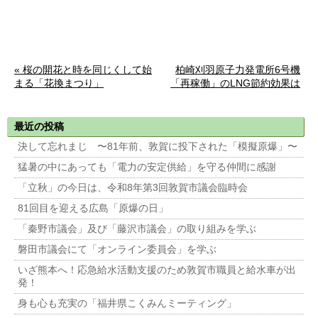
« 桜の開花と時を同じくして始
柏崎刈羽原子力発電所6号機
まる「花換まつり」
「再稼働」のLNG節約効果は
「年約110万トン」に相当 »
最近の投稿
決して忘れまじ 〜81年前、敦賀に投下された「模擬原爆」〜
猛暑の中にあっても「電力の安定供給」を守る仲間に感謝
「立秋」の今日は、令和8年第3回敦賀市議会臨時会
81回目を迎える広島「原爆の日」
「秦野市議会」及び「藤沢市議会」の取り組みを学ぶ
磐田市議会にて「オンライン委員会」を学ぶ
いざ熊本へ！応急給水活動支援のため敦賀市職員と給水車が出
発！
身も心も充実の「福井県こくみんミーティング」