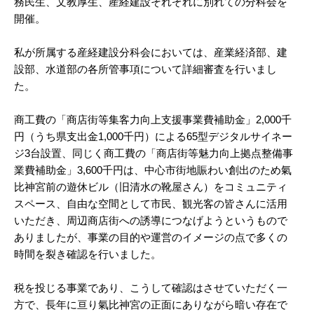
務民生、文教厚生、産経建設それぞれに別れての分科会を
開催。
私が所属する産経建設分科会においては、産業経済部、建
設部、水道部の各所管事項について詳細審査を行いまし
た。
商工費の「商店街等集客力向上支援事業費補助金」2,000千
円（うち県支出金1,000千円）による65型デジタルサイネー
ジ3台設置、同じく商工費の「商店街等魅力向上拠点整備事
業費補助金」3,600千円は、中心市街地賑わい創出のため氣
比神宮前の遊休ビル（旧清水の靴屋さん）をコミュニティ
スペース、自由な空間として市民、観光客の皆さんに活用
いただき、周辺商店街への誘導につなげようというもので
ありましたが、事業の目的や運営のイメージの点で多くの
時間を裂き確認を行いました。
税を投じる事業であり、こうして確認はさせていただく一
方で、長年に亘り氣比神宮の正面にありながら暗い存在で