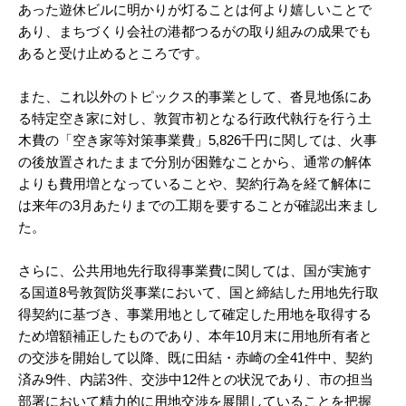
あった遊休ビルに明かりが灯ることは何より嬉しいことで
あり、まちづくり会社の港都つるがの取り組みの成果でも
あると受け止めるところです。
また、これ以外のトピックス的事業として、沓見地係にあ
る特定空き家に対し、敦賀市初となる行政代執行を行う土
木費の「空き家等対策事業費」5,826千円に関しては、火事
の後放置されたままで分別が困難なことから、通常の解体
よりも費用増となっていることや、契約行為を経て解体に
は来年の3月あたりまでの工期を要することが確認出来まし
た。
さらに、公共用地先行取得事業費に関しては、国が実施す
る国道8号敦賀防災事業において、国と締結した用地先行取
得契約に基づき、事業用地として確定した用地を取得する
ため増額補正したものであり、本年10月末に用地所有者と
の交渉を開始して以降、既に田結・赤崎の全41件中、契約
済み9件、内諾3件、交渉中12件との状況であり、市の担当
部署において精力的に用地交渉を展開していることを把握