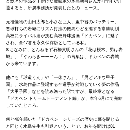
ど数々の作品を手掛けた漫画家の水島新司さんが1日付で引
退すると、所属事務所が発表したとのニュース。
元祖怪物の山田太郎と小さな巨人、里中君のバッテリー、
悪球打ちの岩城にリズム打法の殿馬などを擁する常勝明訓
高校にライバル達が挑む高校野球漫画「ドカベン」に魅了
され、全47巻を永久保存版としている私。
※ちなみに、とんねるず石橋貴明さんの「花は桜木、男は岩
城」、「ぐわらきーーーん！」の言葉は、ドカベンの岩城
から来ています。
他にも「球道くん」や「一休さん」、「男どアホウ甲子
園」、水島作品に登場する全選手が対戦していく夢の作品
「大甲子園」などを読み漁った訳ですが、最終章となる
「ドカベン ドリームトーナメント編」が、本年6月にて完結
していたところ。
何と46年続いた「ドカベン」シリーズの歴史に幕を閉じる
と同じく水島先生も引退ということで、お年を聞けば81