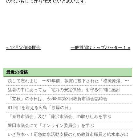
の思いもしっかり伝えたいと思います。
« 12月定例会開会
一般質問はトップバッター！ »
最近の投稿
決して忘れまじ 〜81年前、敦賀に投下された「模擬原爆」〜
猛暑の中にあっても「電力の安定供給」を守る仲間に感謝
「立秋」の今日は、令和8年第3回敦賀市議会臨時会
81回目を迎える広島「原爆の日」
「秦野市議会」及び「藤沢市議会」の取り組みを学ぶ
磐田市議会にて「オンライン委員会」を学ぶ
いざ熊本へ！応急給水活動支援のため敦賀市職員と給水車が出