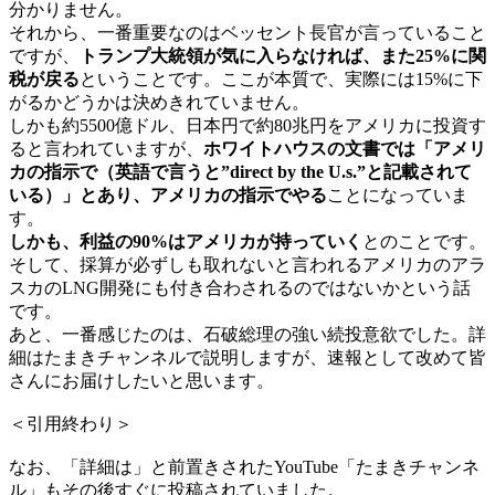
分かりません。
それから、一番重要なのはベッセント長官が言っていること
ですが、
トランプ大統領が気に入らなければ、また25%に関
税が戻る
ということです。ここが本質で、実際には15%に下
がるかどうかは決めきれていません。
しかも約5500億ドル、日本円で約80兆円をアメリカに投資す
ると言われていますが、
ホワイトハウスの文書では「アメリ
カの指示で（英語で言うと”direct by the U.s.”と記載されて
いる）」とあり、アメリカの指示でやる
ことになっていま
す。
しかも、利益の90%はアメリカが持っていく
とのことです。
そして、採算が必ずしも取れないと言われるアメリカのアラ
スカのLNG開発にも付き合わされるのではないかという話
です。
あと、一番感じたのは、石破総理の強い続投意欲でした。詳
細はたまきチャンネルで説明しますが、速報として改めて皆
さんにお届けしたいと思います。
＜引用終わり＞
なお、「詳細は」と前置きされたYouTube「たまきチャンネ
ル」もその後すぐに投稿されていました。