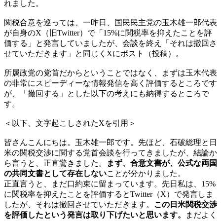
れました。
関税合意を巡っては、一昨日、国民民主党の玉木雄一郎代表
が自身のX（旧Twitter）で「15%に関税率を抑えたことを評
価する」と発言していましたが、会談を終え「それは撤回さ
せていただきます」と同じくXにポスト（投稿）。
所属政党の党首だからということではなく、まずは玉木代表
の非常にスピーディーな情報発信を高く評価するところです
が、「撤回する」とした以下の考えにも納得するところで
す。
＜以下、文字起こしされたXを引用＞
皆さんこんにちは。玉木雄一郎です。先ほど、石破総理と日
米の関税交渉に関する党首会談を行ってきましたが、結論か
ら言うと、正直驚きました。
まず、合意文書が、公式な両国
の共同文書として存在しない
ことが分かりました。
正直言うと、まだ口約束に留まっています。先日私は、15%
に関税率を抑えたことを評価するとTwitter（X）で発言しま
したが、それは撤回させていただきます。
この日米関税交渉
を評価したという発言は取り下げたいと思います。
まだよく