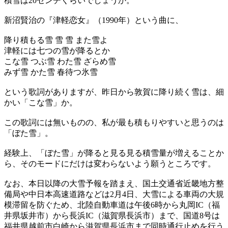
積雪は20センチくらいでしょうか。
新沼賢治の『津軽恋女』（1990年）という曲に、
降り積もる雪 雪 雪 また雪よ
津軽には七つの雪が降るとか
こな雪 つぶ雪 わた雪 ざらめ雪
みず雪 かた雪 春待つ氷雪
という歌詞がありますが、昨日から敦賀に降り続く雪は、細
かい「こな雪」か。
この歌詞には無いものの、私が最も積もりやすいと思うのは
「ぼた雪」。
経験上、「ぼた雪」が降ると見る見る積雪量が増えることか
ら、そのモードにだけは変わらないよう願うところです。
なお、本日以降の大雪予報を踏まえ、国土交通省近畿地方整
備局や中日本高速道路などは2月4日、大雪による車両の大規
模滞留を防ぐため、北陸自動車道は午後6時から丸岡IC（福
井県坂井市）から長浜IC（滋賀県長浜市）まで、国道8号は
福井県越前市白崎から滋賀県長浜市まで同時通行止めを行う