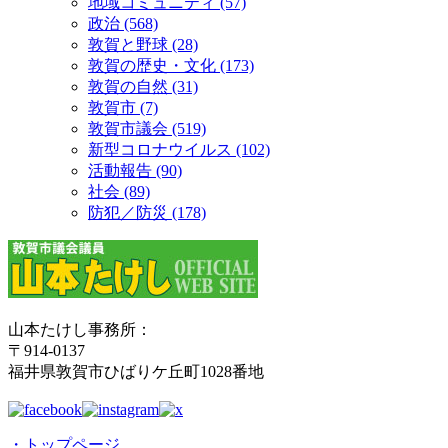
地域コミュニティ (57)
政治 (568)
敦賀と野球 (28)
敦賀の歴史・文化 (173)
敦賀の自然 (31)
敦賀市 (7)
敦賀市議会 (519)
新型コロナウイルス (102)
活動報告 (90)
社会 (89)
防犯／防災 (178)
山本たけし事務所：
〒914-0137
福井県敦賀市ひばりケ丘町1028番地
・トップページ