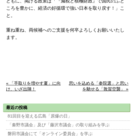
ともに、掲げる政策は「『減税と積極財政』で国民のふと
ころを豊かに、経済の好循環で強い日本を取り戻す！」こ
と。
重ね重ね、両候補へのご支援を何卒よろしくお願いいたし
ます。
« 「手取りを増やす夏」に向
思いを込める「参院選」と思い
け、いざ出陣！
を馳せる「敦賀空襲」 »
最近の投稿
81回目を迎える広島「原爆の日」
「秦野市議会」及び「藤沢市議会」の取り組みを学ぶ
磐田市議会にて「オンライン委員会」を学ぶ