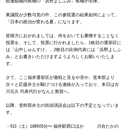
総連組織内候補の「浜野よしふみ」候補が出陣。
衆議院が少数与党の中、この参院選の結果如何によって、
「日本の政治が変わる夏」になります。
皆様方におかれましては、何をおいても棄権することなく
投票を、そして、投票に行かれましたら、1枚目の選挙区に
は「山中しゅんすけ」、2枚目の比例代表には「浜野よしふ
み」とお書きいただけますようよろしくお願いいたしま
す。
さて、ここ福井選挙区が激戦と見るや否や、党本部より
次々と応援弁士が駆けつける連絡が入っており、本日は古
川元久 代表代行がなんと敦賀へ。
以降、党幹部弁士の街頭演説会は以下の予定となっていま
す。
・5日（土）16時05分〜 福井駅西口ほか 川合たかの