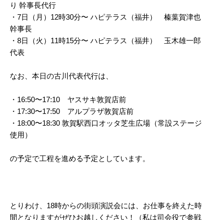
り 幹事長代行
・7日（月）12時30分〜 ハピテラス（福井） 榛葉賀津也
幹事長
・8日（火）11時15分〜 ハピテラス（福井） 玉木雄一郎
代表
なお、本日の古川代表代行は、
・16:50〜17:10 ヤスサキ敦賀店前
・17:30〜17:50 アルプラザ敦賀店前
・18:00〜18:30 敦賀駅西口オッタ芝生広場（常設ステージ
使用）
の予定で工程を進める予定としています。
とりわけ、18時からの街頭演説会には、お仕事を終えた時
間となりますがぜひお越しください！（私は司会役で参戦