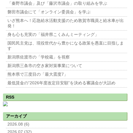
「秦野市議会」及び「藤沢市議会」の取り組みを学ぶ
磐田市議会にて「オンライン委員会」を学ぶ
いざ熊本へ！応急給水活動支援のため敦賀市職員と給水車が出
発！
身も心も充実の「福井県こくみんミーティング」
国民民主党は、現役世代から豊かになる政策を愚直に目指しま
す
新潟県佐渡市の「学校蔵」を視察
新潟県三条市の空き家対策事業について
熊本県で三度目の「最大震度7」
最低賃金の”2026年度改定目安額”を決める審議会が大詰め
RSS
アーカイブ
2026.08 (6)
2026.07 (32)