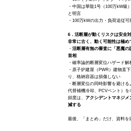
・中国は華龍1号（100万kW級
と明言
・100万kWの出力・負荷追従
6．活断層が動くリスクは安全
非常に古く、動く可能性は極め
・
活断層有無の審査に「悪魔の
首相
・確率論的断層変位ハザード解析
・原子炉建屋（PWR）建物直下
り、格納容器は損傷しない
・断層変位の同時影響を避ける
代替補機冷却、PCVベント）を
頻度は、
アクシデントマネジメ
減する
最後、「まとめ」だけ、資料を