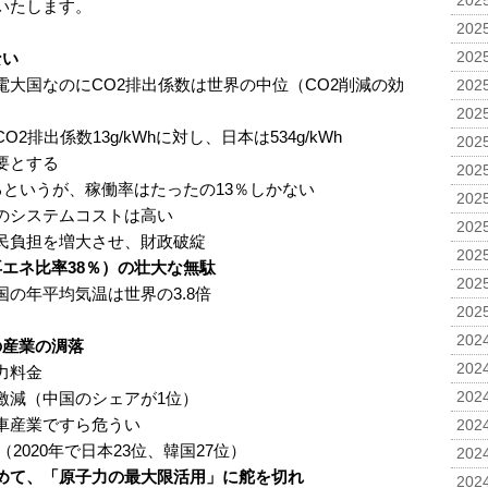
2025
いたします。
2025
ない
2025
大国なのにCO2排出係数は世界の中位（CO2削減の効
2025
2025
排出係数13g/kWhに対し、日本は534g/kWh
2025
要とする
2025
るというが、稼働率はたったの13％しかない
2025
のシステムコストは高い
2025
民負担を増大させ、財政破綻
2025
エネ比率38％）の壮大な無駄
2025
の年平均気温は世界の3.8倍
2025
2024
の産業の淍落
2024
力料金
激減（中国のシェアが1位）
2024
車産業ですら危うい
2024
2020年で日本23位、韓国27位）
2024
めて、「原子力の最大限活用」に舵を切れ
2024