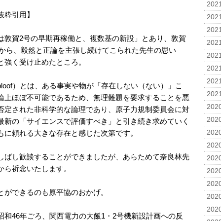
2021
抜粋引用】
2021
2021
は敦賀2号の早期再稼働と、複数基の新設」とあり、敦賀
2021
初から、毅然と正論を主張し続けてこられた先生の思い
2021
と強く受け止めたところ。
2021
2021
s ploof）とは、ある事実や物が「存在しない（ない）」こ
2021
論上ほぼ不可能であるため、無理難題を要求することを悪
2020
否定された非科学的な論理であり、原子力規制委員会に対
2020
最新の「サイエンスで評価すべき」と引き続き求めていく
もに頼れる大きな存在と感じた次第です。
2020
2020
しばし歓談することができましたが、あらためて奈良林先
2020
から祈念いたします。
2020
2020
とができるのも原平協のおかげ。
2020
2020
和46年ごろ、関西電力の大飯1・2号機新設計画への反