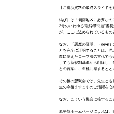
【ご講演資料の最終スライドを
結びには「嶺南地区に必要なの
2号のいわゆる“破砕帯問題”当
が、ここに込められているもの
なお、「悪魔の証明」（devil’
とを完全に証明することは、理
魔に例えたローマ法の古代でも
しても新規制基準から削除し、
との言葉に、至極共感するとと
その後の懇親会では、先生とも
生の今後ますますのご活躍を心
なお、こういう機会に接するこ
原平協ホームページによれば、昭