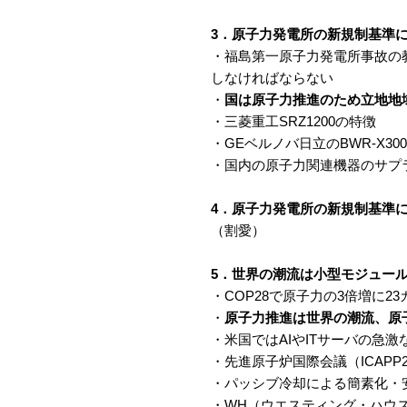
3．原子力発電所の新規制基準
・福島第一原子力発電所事故の
しなければならない
・
国は原子力推進のため立地地
・三菱重工SRZ1200の特徴
・GEベルノバ日立のBWR-X30
・国内の原子力関連機器のサプ
4．原子力発電所の新規制基準
（割愛）
5．世界の潮流は小型モジュー
・COP28で原子力の3倍増に2
・
原子力推進は世界の潮流、原
・米国ではAIやITサーバの急
・先進原子炉国際会議（ICAPP
・パッシブ冷却による簡素化・
・WH（ウエスティング・ハウス