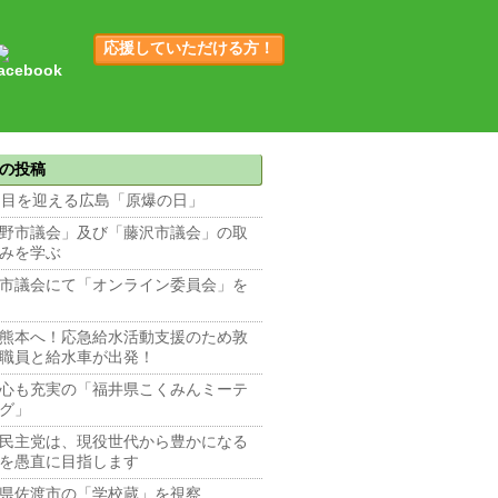
応援していただける方！
の投稿
回目を迎える広島「原爆の日」
野市議会」及び「藤沢市議会」の取
みを学ぶ
市議会にて「オンライン委員会」を
熊本へ！応急給水活動支援のため敦
職員と給水車が出発！
心も充実の「福井県こくみんミーテ
グ」
民主党は、現役世代から豊かになる
を愚直に目指します
県佐渡市の「学校蔵」を視察