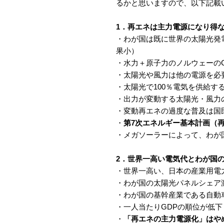
るかと思いますので、以下記載
1．再エネは主力電源になり得
・わが国は既に世界の太陽光発電
果小）
・水力＋原子力のノルウェーのCO2
・太陽光や風力は他の電源を必
・太陽光で100％電気を供給す
・出力が変動する太陽光・風力
・変動再エネの過度な普及は国
・
第7次エネルギー基本計画（再
・メガソーラーによって、わが国
2．世界一高い電気代とわが国
・世界一高い、日本の産業用電
・わが国の太陽光パネルシェア
・わが国の基幹産業である自動
・一人当たりGDPの順位が低下（
・
「再エネの主力電源化」はや