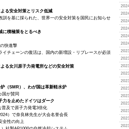
2024
による安全対策とリスク低減
2024
教訓を基に採られた、世界一の安全対策を国民にお知らせ
2024
2024
域に積極策をとるべき
2024
2024
0の快進撃
2023
ライチェーンの復活は、国内の新増設・リプレースが必須
2023
による女川原子力発電所などの安全対策
2023
2023
2023
ル炉（SMR）、わが国は革新軽水炉
2023
3カ国が賛同
2023
子力を止めたドイツはダーク
2023
激な普及で原子力発電3倍化
2023
2024）で奈良林先生が大会名誉会長
2023
安全性の向上
2023
）社製AP1000の自然冷却システム