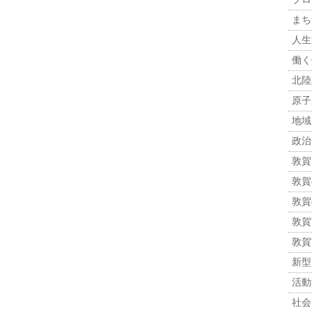
まち
人生観
働く
北陸
原子力
地域
政治 
敦賀
敦賀
敦賀
敦賀市
敦賀
新型
活動報
社会 