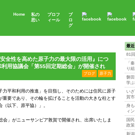
Home
私の
プロフ
ブ
思い
ィール
ロ
グ
最近
81
安全性を高めた原子力の最大限の活用』につ
「秦
和利用協議会「第55回定期総会」が開催され
り組
ブログ
原子力
磐田
学ぶ
子力平和利用の推進」を目指し、そのためには住民に原子
いざ
賀市
が重要であり、その輪を拡げることを活動の大きな柱とす
会（以下、原平協）」。
身も
ィン
期総会」がニューサンピア敦賀で開催され、出席いたしま
国民
政策
新潟