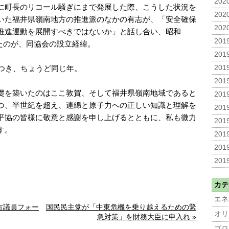
2020
に町長のリコール騒ぎにまで発展した際、こうした状況を
2020
いた福井県嶺南地方の推進派のなかの有志が、「安全確保
2020
推進運動を展開すべきではないか」と話し合い、昭和
2019
立したのが、同協会の設立経緯。
2019
につき、ちょうど同じ年。
2019
2019
礎を築いたのはここ敦賀、そして福井県嶺南地域であると
2019
つ、半世紀を超え、連綿と原子力への正しい知識と理解を
2019
平協の皆様に敬意と感謝を申し上げるとともに、私も微力
2019
す。
2019
2019
2019
カテ
エネ
方議員フォー
国民民主党が「中東危機を乗り越えるための緊
オリ
急対策」を財務大臣に申入れ »
ブロ