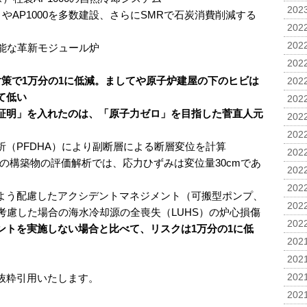
2023
）やAP1000を多数建設、さらにSMRで石炭消費削減する
2022
2022
可能な革新モジュール炉
2022
対策で1万分の1に低減。ましてや原子炉建屋の下のヒビは
2022
て低い
2022
証明」を入れたのは、「原子力ゼロ」を目指した菅直人元
2022
2022
（PFDHA）により副断層による断層変位を計算
2022
の構築物の評価解析では、応力ひずみは変位量30cmであ
2022
2022
よう配慮したアクシデントマネジメント（可搬型ポンプ、
2022
考慮した場合の海水冷却源の全喪失（LUHS）の炉心損傷
2022
ントを実施しない場合と比べて、リスクは1万分の1に低
2021
2021
抜粋引用いたします。
2021
2021