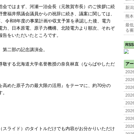
総会ではまず、河瀬一治会長（元敦賀市長）のご挨拶に続
新潟
野豊福井県議会議員からの祝辞に続き、議案に関しては、
熊本
算、令和8年度の事業計画や収支予算を承認した後、電力
最低
電力、日本原電、原子力機構、北陸電力より順次、それぞ
る審
報告をいただいたところです。
RSS
、第二部の記念講演会。
尊敬する北海道大学名誉教授の奈良林直（ならばやしただ
アー
2026
2026
を高めた原子力の最大限の活用』をテーマに、約70分の
2026
す。
2026
2026
2026
2026
2026
（スライド）のタイトルだけでも内容がお分かりいただけ