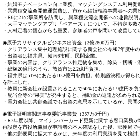
・結婚モチベーション向上業務、マッチングシステム利用促
・異業種交流会開催運営費は、市から結婚相談事業者への業
・R6に21の事業所を訪問し、異業種交流会開催への趣旨説
・大手マッチングアプリ「ペアーズ」について、不特定多数
・人材定着の観点からも重要。参加者の声を聞いて改善して
◉原子力リサイクルビジネス出資金（2億2800万円）
・クリアランス集中処理施設に関する新会社の令和7年度中
・出資者は福井県、嶺南6市町、民間企業。
・事業の内容は、クリアランス推定物を集め、除染・切断・
・総額20億円のうち、敦賀市は2.2億円負担。
・福井県は51%にあたる10.2億円を負担。特別議決権が得ら
を計上した。
・敦賀に新会社が設置されることで50％にあたる1.9億円を負
・配当金等の“果実”が発生すると、補助金の返還が求められ
・電力会社は共創会議でも出資の意思を示しているが、民間
◉電子証明書関連事務委託事業費（357万8千円）
・R7年度以降、マイナンバーカード更新に関する窓口業務
再設定を市役所職員が申請者の本人確認をした後、郵便局で
・他の郵便局に拡大するかは、来年度の利用実績を見て検討