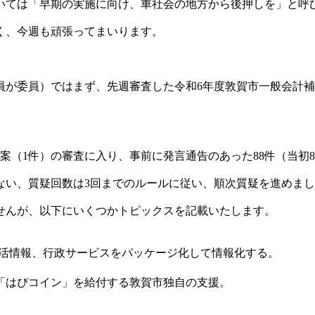
いては「早期の実施に向け、車社会の地方から後押しを」と呼
く、今週も頑張ってまいります。
員が委員）ではまず、先週審査した令和6年度敦賀市一般会計補
案（1件）の審査に入り、事前に発言通告のあった88件（当初
ない、質疑回数は3回までのルールに従い、順次質疑を進めま
せんが、以下にいくつかトピックスを記載いたします。
生活情報、行政サービスをパッケージ化して情報化する。
「はぴコイン」を給付する敦賀市独自の支援。