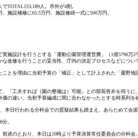
でTOTAL153,189人。市外が4割。
円、施設補修に65.5万円、施設修繕一式に500万円。
て実施設計を行うとする「運動公園管理運営費」（1億5796
かな改修を行うことの妥当性、庁内の決定プロセスなどについ
たことを理由に当初予算の「補正」として計上された「粟野地
いて、「工夫すれば（園の整備は）可能」との部長答弁を伺うに、
単価の違い、当初予算編成に間に合わなかったとする時系列を
の、本日行われる分科会での質疑結果も踏まえ、あらためて会
8分。
、前述のとおり、本日は10時より予算決算常任委員会の分科会