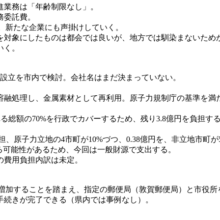
進業務は「年齢制限なし」。
務委託費。
明。新たな企業にも声掛けしていく。
を対象にしたものは都会では良いが、地方では馴染まないため
いく。
の設立を市内で検討。会社名はまだ決まっていない。
溶融処理し、金属素材として再利用。原子力規制庁の基準を満
れる総額の70%を行政でカバーするため、残り3.8億円を負担す
担、原子力立地の4市町が10%づつ、0.38億円を、非立地市町が
る可能性があるため、今回は一般財源で支出する。
の費用負担内訳は未定。
が増加することを踏まえ、指定の郵便局（敦賀郵便局）と市役所
手続きが完了できる（県内では事例なし）。
。