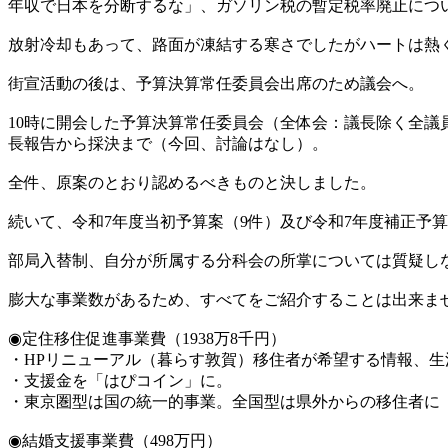
年収で日本を分断するな」、ガソリン税の暫定税率廃止につ
放射冷却もあって、路面が凍結する寒さでしたがハートは熱
街宣活動の後は、予算決算常任委員会出席のため議会へ。
10時に開会した予算決算常任委員会（全体会：議長除く全議
長報告から採決まで（今回、討論はなし）。
全件、原案のとおり認めるべきものと決しました。
続いて、令和7年度当初予算案（9件）及び令和7年度補正予算
部局入替制、自分が所属する分科会の所掌については質疑し
膨大な事業数があるため、すべてをご紹介することは出来ま
◉定住移住促進事業費（1938万8千円）
・HPリニューアル（暮らす敦賀）移住者が希望する情報、
・支援金を「はぴコイン」に。
・東京圏型は国の統一的事業。全国型は県外からの移住者に
◉結婚支援事業費（498万円）