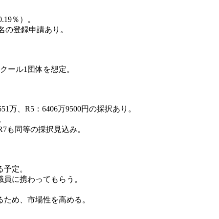
.19％）。
8名の登録申請あり。
クール1団体を想定。
万、R5：6406万9500円の採択あり。
。
R7も同等の採択見込み。
。
る予定。
職員に携わってもらう。
るため、市場性を高める。