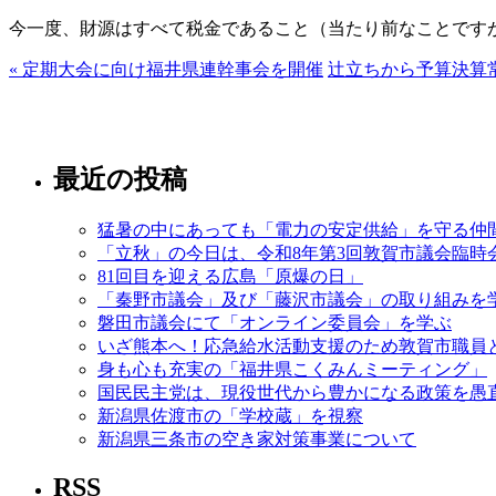
今一度、財源はすべて税金であること（当たり前なことです
« 定期大会に向け福井県連幹事会を開催
辻立ちから予算決算常
最近の投稿
猛暑の中にあっても「電力の安定供給」を守る仲
「立秋」の今日は、令和8年第3回敦賀市議会臨時
81回目を迎える広島「原爆の日」
「秦野市議会」及び「藤沢市議会」の取り組みを
磐田市議会にて「オンライン委員会」を学ぶ
いざ熊本へ！応急給水活動支援のため敦賀市職員
身も心も充実の「福井県こくみんミーティング」
国民民主党は、現役世代から豊かになる政策を愚
新潟県佐渡市の「学校蔵」を視察
新潟県三条市の空き家対策事業について
RSS