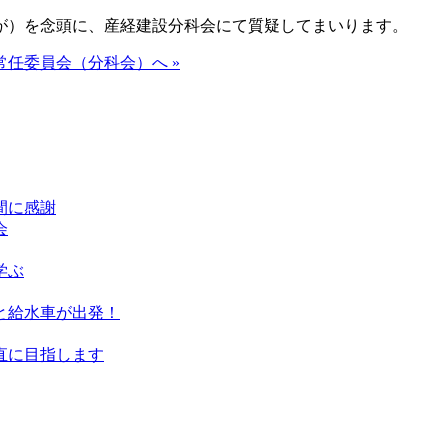
が）を念頭に、産経建設分科会にて質疑してまいります。
任委員会（分科会）へ »
間に感謝
会
学ぶ
と給水車が出発！
直に目指します