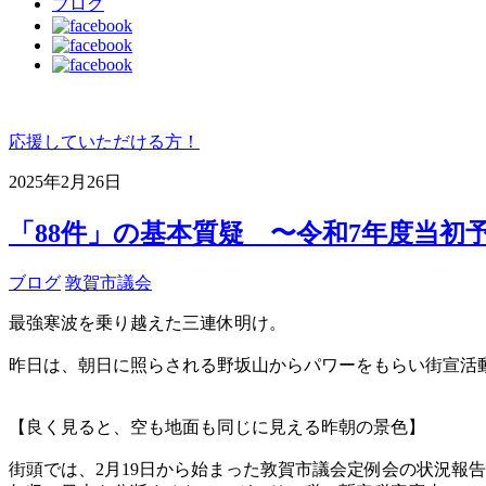
ブログ
応援していただける方！
2025年2月26日
「88件」の基本質疑 〜令和7年度当初
ブログ
敦賀市議会
最強寒波を乗り越えた三連休明け。
昨日は、朝日に照らされる野坂山からパワーをもらい街宣活
【良く見ると、空も地面も同じに見える昨朝の景色】
街頭では、2月19日から始まった敦賀市議会定例会の状況報