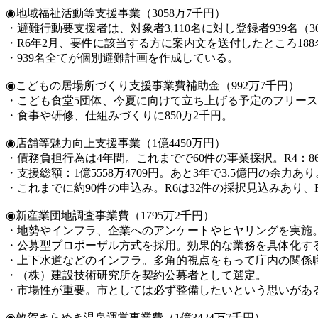
◉地域福祉活動等支援事業（3058万7千円）
・避難行動要支援者は、対象者3,110名に対し登録者939名（30
・R6年2月、要件に該当する方に案内文を送付したところ18
・939名全てが個別避難計画を作成している。
◉こどもの居場所づくり支援事業費補助金（992万7千円）
・こども食堂5団体、今夏に向けて立ち上げる予定のフリース
・食事や研修、仕組みづくりに850万2千円。
◉店舗等魅力向上支援事業（1億4450万円）
・債務負担行為は4年間。これまでで60件の事業採択。R4：8651
・支援総額：1億5558万4709円。あと3年で3.5億円の余力あり
・これまでに約90件の申込み。R6は32件の採択見込みあり、
◉新産業団地調査事業費（1795万2千円）
・地勢やインフラ、企業へのアンケートやヒヤリングを実施
・公募型プロポーザル方式を採用。効果的な業務を具体化す
・上下水道などのインフラ。多角的視点をもって庁内の関係
・（株）建設技術研究所を契約公募者として選定。
・市場性が重要。市としては必ず整備したいという思いがあ
◉敦賀きらめき温泉運営事業費（1億3424万7千円）