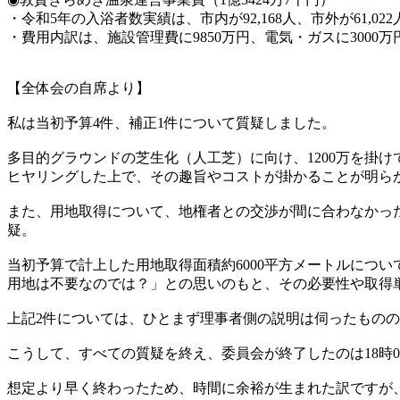
・令和5年の入浴者数実績は、市内が92,168人、市外が61,022人
・費用内訳は、施設管理費に9850万円、電気・ガスに3000万
【全体会の自席より】
私は当初予算4件、補正1件について質疑しました。
多目的グラウンドの芝生化（人工芝）に向け、1200万を掛け
ヒヤリングした上で、その趣旨やコストが掛かることが明ら
また、用地取得について、地権者との交渉が間に合わなかっ
疑。
当初予算で計上した用地取得面積約6000平方メートルにつ
用地は不要なのでは？」との思いのもと、その必要性や取得
上記2件については、ひとまず理事者側の説明は伺ったもの
こうして、すべての質疑を終え、委員会が終了したのは18時0
想定より早く終わったため、時間に余裕が生まれた訳ですが