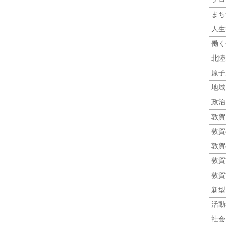
まち
人生観
働く
北陸
原子力
地域
政治 
敦賀
敦賀
敦賀
敦賀市
敦賀
新型
活動報
社会 