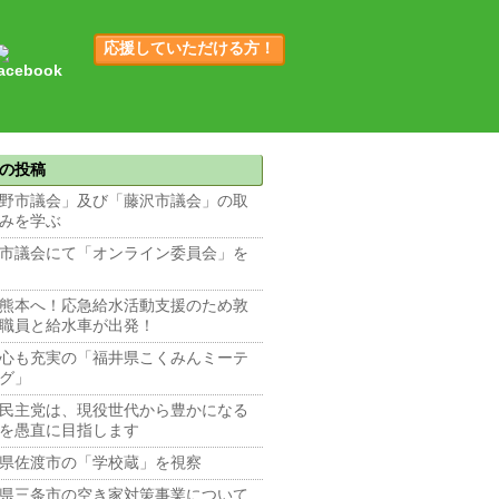
応援していただける方！
の投稿
野市議会」及び「藤沢市議会」の取
みを学ぶ
市議会にて「オンライン委員会」を
熊本へ！応急給水活動支援のため敦
職員と給水車が出発！
心も充実の「福井県こくみんミーテ
グ」
民主党は、現役世代から豊かになる
を愚直に目指します
県佐渡市の「学校蔵」を視察
県三条市の空き家対策事業について