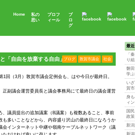
Home
私の
プロフ
ブ
思い
ィール
ロ
グ
最近
「秦
と「自由を放棄する自由」
ブログ
敦賀市議会
社会
り組
磐田
学ぶ
年第1回（3月）敦賀市議会定例会も、はや今日が最終日。
いざ
賀市
、正副議会運営委員長と議会事務局にて最終日の議会運営
身も
ィン
国民
ろ、議員提出の追加議案（B議案）も複数あること、事前
政策
数も多いことなどから、内容盛り沢山の最終日になろうか
新潟
議会インターネット中継や嶺南ケーブルネットワーク（議
いただければ幸いに存じます。
新潟