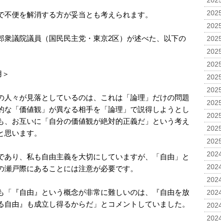
2025
2025
で不便を解消する方が妥当とも考えられます。
2025
郎衆議院議員（国民民主党・東京2区）が述べた、以下の
2025
2025
2025
用＞
2025
2025
の人々が見落としているのは、これは「論理」だけの問題
2025
的な「価値観」が異なる相手を「論理」で説得しようとし
2025
も、お互いに「自分の価値観が絶対的正義だ」という考え
2025
と思います。
2025
2024
であり、私も自由主義を大切にしていますが、「自由」と
2024
の瀬戸際にあることには注意が必要です。
2024
も「『自由』という概念が非常に難しいのは、『自由を放
2024
る自由』も成立し得るからだ」とコメントしていました。
2024
2024