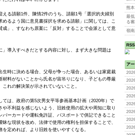
熊本
迎える請願1件、陳情2件のうち、請願1号「選択的夫婦別
最低
求めるよう国に意見書採択を求める請願」に関しては、こ
る審
賛成」、すなわち原案に「反対」することで会派として意
嶺南
RSS
に」導入すべきだとする内容に対し、まず大きな問題は
アー
出生時に決める場合、父母が争った場合、あるいは家庭裁
2026
断材料がないことから氏名が宙吊りになり、子どもの尊厳
2026
、これの解決策が示されていないこと。
2026
2026
ては、政府の第5次男女平等参画基本計画（2020年）で
2026
さや不利益を感じないよう、旧姓使用の拡大や周知に取り
2026
ンバーカードや運転免許証、パスポートで併記できること
2026
曖昧な現状を改め、法律で使用の権利を担保することで、
2026
務を定めれば、より旧姓を使いやすくなる。