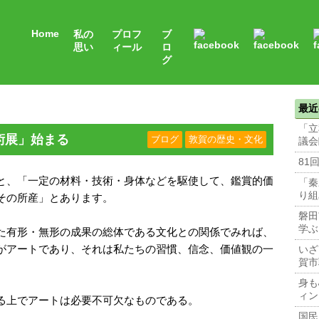
Home
私の
プロフ
ブ
思い
ィール
ロ
グ
最近
「立
術展」始まる
ブログ
敦賀の歴史・文化
議会
81
と、「一定の材料・技術・身体などを駆使して、鑑賞的価
「秦
り組
その所産」とあります。
磐田
学ぶ
た有形・無形の成果の総体である文化との関係でみれば、
がアートであり、それは私たちの習慣、信念、価値観の一
いざ
賀市
身も
ィン
る上でアートは必要不可欠なものである。
国民