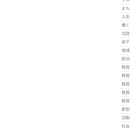
まち
人生観
働く
北陸
原子力
地域
政治 
敦賀
敦賀
敦賀
敦賀市
敦賀
新型
活動報
社会 