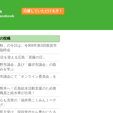
応援していただける方！
の投稿
秋」の今日は、令和8年第3回敦賀市
臨時会
回目を迎える広島「原爆の日」
野市議会」及び「藤沢市議会」の取
みを学ぶ
市議会にて「オンライン委員会」を
熊本へ！応急給水活動支援のため敦
職員と給水車が出発！
心も充実の「福井県こくみんミーテ
グ」
民主党は、現役世代から豊かになる