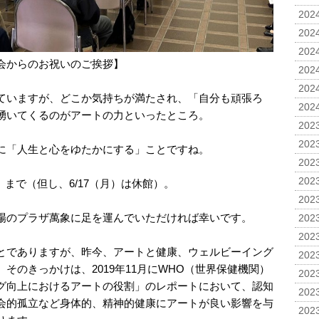
2024
2024
2024
会からのお祝いのご挨拶】
2024
2024
ていますが、どこか気持ちが満たされ、「自分も頑張ろ
2024
湧いてくるのがアートの力といったところ。
2023
2023
に「人生と心をゆたかにする」ことですね。
2023
2023
）まで（但し、6/17（月）は休館）。
2023
場のプラザ萬象に足を運んでいただければ幸いです。
2023
2023
とでありますが、昨今、アートと健康、ウェルビーイング
2023
そのきっかけは、2019年11月にWHO（世界保健機関）
2023
グ向上におけるアートの役割」のレポートにおいて、認知
2023
会的孤立など身体的、精神的健康にアートが良い影響を与
2023