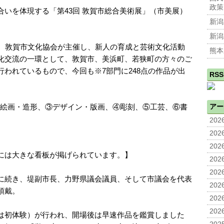
政策
いを体現する「第43回 敦賀市総合美術展」（市美展）
新潟
新潟
は、敦賀市文化協会が主催し、新人の育成と芸術文化活動
熊本
化交流の一環として、敦賀市、美浜町、若狭町の方々のご
われているもので、今回も※7部門に248点の作品が出
RSS
②絵画・造形、③デザイン・版画、④彫刻、⑤工芸、⑥書
アー
2026
2026
2026
には大きな看板が掲げられています。】
2026
2026
に続き、堤副市長、力野県議会議員、そして市議会を代表
2026
頂戴。
2026
2026
は初体験）が行われ、開場後は早速作品を鑑賞しました