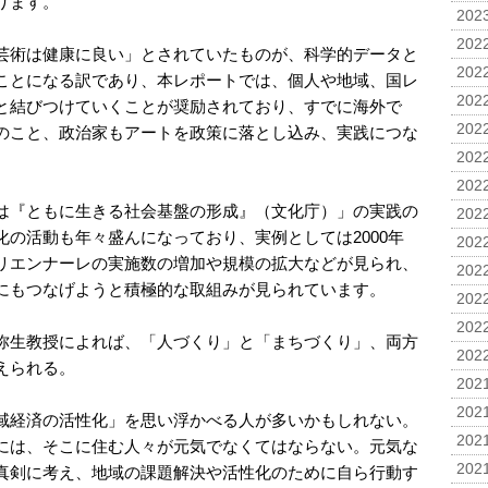
ります。
2023
2022
芸術は健康に良い」とされていたものが、科学的データと
2022
ことになる訳であり、本レポートでは、個人や地域、国レ
2022
と結びつけていくことが奨励されており、すでに海外で
2022
のこと、政治家もアートを政策に落とし込み、実践につな
2022
2022
は『ともに生きる社会基盤の形成』（文化庁）」の実践の
2022
の活動も年々盛んになっており、実例としては2000年
2022
リエンナーレの実施数の増加や規模の拡大などが見られ、
2022
にもつなげようと積極的な取組みが見られています。
2022
2022
弥生教授によれば、「人づくり」と「まちづくり」、両方
2022
えられる。
2021
2021
域経済の活性化」を思い浮かべる人が多いかもしれない。
2021
には、そこに住む人々が元気でなくてはならない。元気な
2021
真剣に考え、地域の課題解決や活性化のために自ら行動す