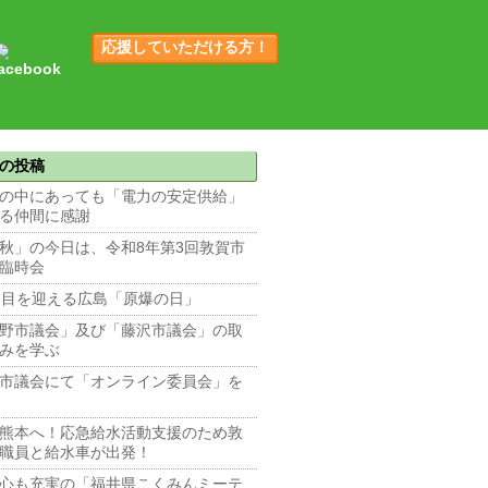
応援していただける方！
の投稿
の中にあっても「電力の安定供給」
る仲間に感謝
秋」の今日は、令和8年第3回敦賀市
臨時会
回目を迎える広島「原爆の日」
野市議会」及び「藤沢市議会」の取
みを学ぶ
市議会にて「オンライン委員会」を
熊本へ！応急給水活動支援のため敦
職員と給水車が出発！
心も充実の「福井県こくみんミーテ