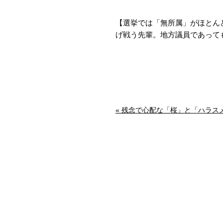
【選挙では「無所属」がほとん
げ戦う先輩。地方議員であって
« 残念で心配な「桜」と「ハラス