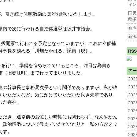
ィン
国民
が、引き続き叱咤激励のほどお願いいたします。
政策
新潟
県内で次に行われる自治体選挙は坂井市議会。
新潟
日）投開票で行われる予定となっていますが、これに立候補
幹事長を務める「川畑たかはる」議員（現）。
RSS
開きを行い、準備を進められているところ、昨日は為書き
アー
市（旧春江町）まで行ってまいりました。
2026
連の幹事長と事務局次長という関係でありますが、私が政
2026
をいただくなど、気にかけていただいた良き先輩であり、
2026
った存在。
2026
2026
ただき、選挙前のお忙しい時期にも関わらず、なんやかん
2026
、政治情勢について教えていただいたりと、私の方がスッ
2026
です。
2026