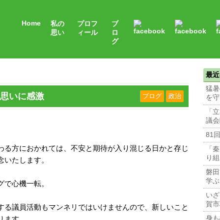
Home
私の
プロフ
ブ
思い
ィール
ロ
グ
最近
猛暑
思いに感激
ブログ
政治
を守
「立
議会
81
わる方におかれては、不安と期待が入り混じる日かと存じ
「秦
り組
念いたします。
磐田
学ぶ
グで心機一転。
いざ
賀市
する議員活動もマンネリではいけませんので、新しいこと
ります。
身も