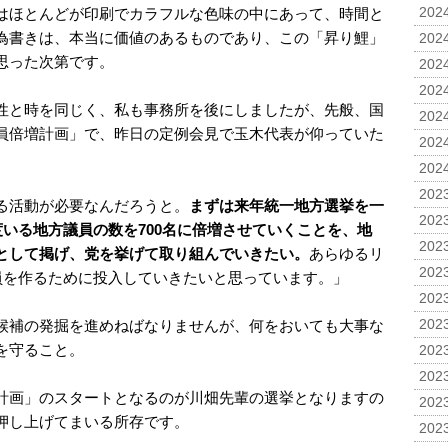
はほとんどが印刷でカラフルな色味の中にあって、時間と
2024
為書きは、本当に価値のあるものであり、この「昇り鯉」
2024
思った次第です。
2024
2024
性と時を同じく、私も事務所を後にしましたが、先般、国
2024
員倍増計画」で、昨日の定例会見で玉木代表が仰っていた
2024
2024
2023
る活動が必要なんだろうと。
まずは来年統一地方選挙を一
2023
度いる地方議員の数を700名に倍増させていくことを、地
2023
として掲げ、党を挙げて取り組んでいきたい。
あらゆるリ
2023
議員を作るために投入していきたいと思っています。」
2023
候補の発掘を進めねばなりませんが、何をおいても大事な
2023
を守ること。
2023
2023
計画」のスタートとなるのが川畑先輩の選挙となりますの
2023
押し上げてまいる所存です。
2023