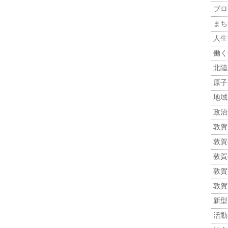
ブロ
まち
人生観
働く
北陸
原子力
地域
政治 
敦賀
敦賀
敦賀
敦賀市
敦賀
新型
活動報