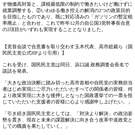
す物価高対策と、課税最低限の制約で働きたいけど働けずに
就業調整する、②いわゆる働き控えの解消の2つの政策目的
を目指したものであり、既に対応済みの「ガソリンの暫定税
率廃止」と合わせ、これで昨年12月の自公国3党幹事長合意
の2項目がいずれも実現することとなりました。
【党首会談で合意書を取り交わす玉木代表、高市総裁ら（国
民民主党公式HPより引用）】
これを受け、国民民主党は同日、浜口誠 政務調査会長名で
談話を発表。
「大きな政治決断に踏み切った高市首相や自民党の実務担当
者はじめ実現にご尽力いただいたすべての関係者の皆様、何
より政策実現に大きな後押しとなった国政選挙での一票を投
じていただいた支援者の皆様に心より感謝申し上げたい。」
「引き続き国民民主党としては、「対決より解決」の政治姿
勢を貫き、現在と未来の課題解決に向き合う改革中道政党と
しての職責を果たしていく。」