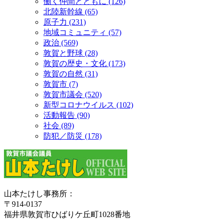
働く仲間とともに (126)
北陸新幹線 (65)
原子力 (231)
地域コミュニティ (57)
政治 (569)
敦賀と野球 (28)
敦賀の歴史・文化 (173)
敦賀の自然 (31)
敦賀市 (7)
敦賀市議会 (520)
新型コロナウイルス (102)
活動報告 (90)
社会 (89)
防犯／防災 (178)
山本たけし事務所：
〒914-0137
福井県敦賀市ひばりケ丘町1028番地