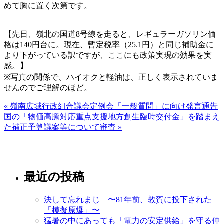
めて胸に置く次第です。
【先日、嶺北の国道8号線を走ると、レギュラーガソリン価
格は140円台に。現在、暫定税率（25.1円）と同じ補助金に
より下がっている訳ですが、ここにも政策実現の効果を実
感。】
※写真の関係で、ハイオクと軽油は、正しく表示されていま
せんのでご理解のほど。
« 嶺南広域行政組合議会定例会「一般質問」に向け発言通告
国の「物価高騰対応重点支援地方創生臨時交付金」を踏まえ
た補正予算議案等について審査 »
最近の投稿
決して忘れまじ 〜81年前、敦賀に投下された
「模擬原爆」〜
猛暑の中にあっても「電力の安定供給」を守る仲