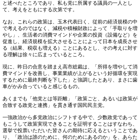
と述べたところであり、私も党に所属する議員の一人とし
て、考えをともにする次第です。
なお、これらの政策は、玉木代表曰く、従前の経済規模の中
で考えるのではなく、減税や積極財政によって「手取りを増
やし」、生活者の消費マインドや企業の投資（設備など）を
促進し、経済規模を拡大させることによって日本を成長させ
る（結果、税収も増える）ことにあるとし、その考えに対す
る理解は徐々に広まっているところ。
現に、昨日の合意を踏まえ高市総裁は、「所得を増やして消
費マインドを改善し、事業業績が上がるという好循環を実現
するために最終判断を下した」と強調したとあり、まさに歯
車がかみ合っていると感じるもの。
あくまでも「他党とは等距離」「政策ごと、あるいは政策が
合致する政党と連携」を貫き通す国民民主党。
一強政治から多党政治にシフトする中で、少数政党であって
もこうして政策実現できることを証明することはすなわち、
選挙で投票いただいた皆さんの期待に応えるということであ
り、「政治は誰のために、何のためにあるのか」を、あらた