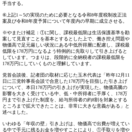
手当する。
⑥上記1～5の実現のために必要となる令和8年度税制改正法
案及び令和8年度予算について年度内の早期に成立させる。
※やまたけ補足：①に関し、課税最低限は生活保護基準を勘
案して見直すことを基本とするとした上で、働き控え問題や
物価高で足元厳しい状況にある中低所得層に配慮し、課税最
低限を178万円になるよう特例的に先取りして引き上げると
しています。つまりは、段階的に全納税者の課税最低限を
178万円にしていくものと理解しています。
党首会談後、記者団の取材に応じた玉木代表は「昨年12月11
日に三党幹事長会談で合意した178万円を目指した引き上げ
について、本日178万円の引き上げが実現した。物価高騰の
影響を大きく受けている中、低・中所得者に手厚く、178万
円まで引き上げた制度を、給与所得者の約8割を対象とする
ところまで拡大できたことは、非常に大きな意義がある」と
述べました。
いわゆる「年収の壁」引き上げは、物価高で出費が増えてい
る中で手元に残るお金を増やすことにより、①手取りを増や