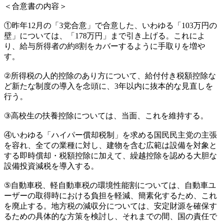
＜合意書の内容＞
①昨年12月の「3党合意」で合意した、いわゆる「103万円の
壁」については、「178万円」まで引き上げる。これによ
り、給与所得者の約8割をカバーするように手取りを増や
す。
②所得税の人的控除のあり方について、給付付き税額控除な
ど新たな制度の導入を念頭に、3年以内に抜本的な見直しを
行う。
③高校生の扶養控除については、当面、これを維持する。
④いわゆる「ハイパー償却税制」を求める国民民主党の主張
を容れ、全ての業種に対し、建物を含む広範は設備を対象と
する即時償却・税額控除に加えて、繰越控除を認める大胆な
設備投資減税を導入する。
⑤自動車税、軽自動車税の環境性能割については、自動車ユ
ーザーの取得時における負担を軽減、簡素化するため、これ
を廃止する。地方税の減収分については、安定財源を確保す
るための具体的な方策を検討し、それまでの間、国の責任で