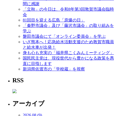
間に感謝
「立秋」の今日は、令和8年第3回敦賀市議会臨時
会
81回目を迎える広島「原爆の日」
「秦野市議会」及び「藤沢市議会」の取り組みを
学ぶ
磐田市議会にて「オンライン委員会」を学ぶ
いざ熊本へ！応急給水活動支援のため敦賀市職員
と給水車が出発！
身も心も充実の「福井県こくみんミーティング」
国民民主党は、現役世代から豊かになる政策を愚
直に目指します
新潟県佐渡市の「学校蔵」を視察
RSS
アーカイブ
2026.08 (9)