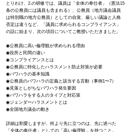
とりわけ、2.の研修では、議員は「全体の奉仕者」（憲法15
条の公務員には議員も含まれる）、公務員（地方議会議員
は特別職の地方公務員）としての自覚、厳しい議論と人格
否定は違うなど、「議員に求められるコンプライアンス」
の話に始まり、次の項目についてご教授いただきました。
◉公務員に高い倫理観が求められる理由
◉役所と民間の違い
◉コンプライアンスとは
◉公務員に特化したハラスメント防止対策が必要
◉パワハラの基本知識
◉公務員のパワハラの定義と該当する言動（事例1〜7）
◉見落としがちなパワハラ発生要因
◉パワハラをする人のタイプと対応策
◉ジェンダーハラスメントとは
◉全国地方議会の動き
詳細は割愛しますが、何より先に立つのは、先に述べた
「全体の奉仕者」としての「高い倫理観」を持つこと。