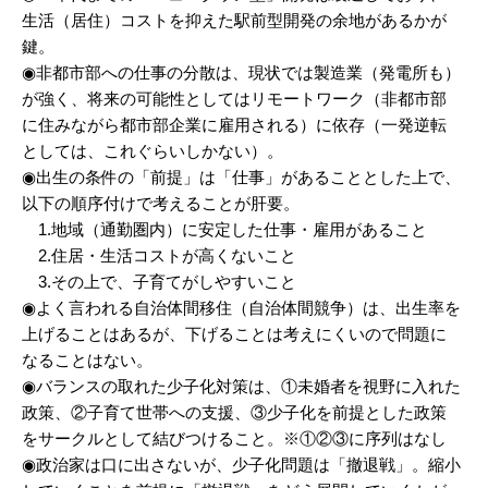
生活（居住）コストを抑えた駅前型開発の余地があるかが
鍵。
◉非都市部への仕事の分散は、現状では製造業（発電所も）
が強く、将来の可能性としてはリモートワーク（非都市部
に住みながら都市部企業に雇用される）に依存（一発逆転
としては、これぐらいしかない）。
◉出生の条件の「前提」は「仕事」があることとした上で、
以下の順序付けで考えることが肝要。
1.地域（通勤圏内）に安定した仕事・雇用があること
2.住居・生活コストが高くないこと
3.その上で、子育てがしやすいこと
◉よく言われる自治体間移住（自治体間競争）は、出生率を
上げることはあるが、下げることは考えにくいので問題に
なることはない。
◉バランスの取れた少子化対策は、①未婚者を視野に入れた
政策、②子育て世帯への支援、③少子化を前提とした政策
をサークルとして結びつけること。※①②③に序列はなし
◉政治家は口に出さないが、少子化問題は「撤退戦」。縮小