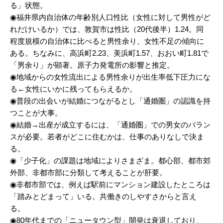
る」状態。
◉福井県内自治体の年齢別人口性比（女性に対して男性がど
れだけいるか）では、敦賀市は性比（20代後半）1.24。同
程度規模の自治体に比べると男性余り、女性不足の傾向に
ある。ちなみに、高浜町2.23、美浜町1.57、おおい町1.81で
「男余り」が顕著。原子力発電所の影響と推定。
◉地域からの女性流出による男性余りが出生率低下圧力にな
る←女性にいかに残ってもらえるか。
◉普段の出会いが結婚につながるとし「通婚圏」の認識を持
つことが大事。
◉結婚→出産が成立するには、「通婚圏」での男女のバラン
スが必要。若者がどこに住むかは、仕事のありなしで決ま
る。
◉「少子化」の課題は地域によりさまざま。都心部、都市郊
外部、非都市部に分類して考えることが肝要。
◉非都市部では、例えば駅前にマンション建設したところは
「踏みとどまって」いる。共働きのしやすさからと言え
る。
◉80年代までの「ニュータウン型」開発は衰退しており、