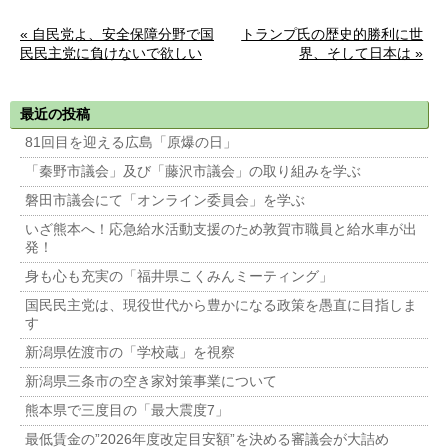
« 自民党よ、安全保障分野で国
トランプ氏の歴史的勝利に世
民民主党に負けないで欲しい
界、そして日本は »
最近の投稿
81回目を迎える広島「原爆の日」
「秦野市議会」及び「藤沢市議会」の取り組みを学ぶ
磐田市議会にて「オンライン委員会」を学ぶ
いざ熊本へ！応急給水活動支援のため敦賀市職員と給水車が出
発！
身も心も充実の「福井県こくみんミーティング」
国民民主党は、現役世代から豊かになる政策を愚直に目指しま
す
新潟県佐渡市の「学校蔵」を視察
新潟県三条市の空き家対策事業について
熊本県で三度目の「最大震度7」
最低賃金の”2026年度改定目安額”を決める審議会が大詰め