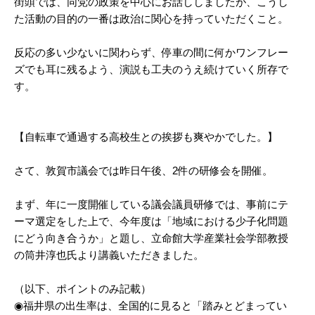
街頭では、同党の政策を中心にお話ししましたが、こうし
た活動の目的の一番は政治に関心を持っていただくこと。
反応の多い少ないに関わらず、停車の間に何かワンフレー
ズでも耳に残るよう、演説も工夫のうえ続けていく所存で
す。
【自転車で通過する高校生との挨拶も爽やかでした。】
さて、敦賀市議会では昨日午後、2件の研修会を開催。
まず、年に一度開催している議会議員研修では、事前にテ
ーマ選定をした上で、今年度は「地域における少子化問題
にどう向き合うか」と題し、立命館大学産業社会学部教授
の筒井淳也氏より講義いただきました。
（以下、ポイントのみ記載）
◉福井県の出生率は、全国的に見ると「踏みとどまってい